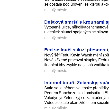
se dostala pod úroveň, se kterou akc
minulý měsíc
Dešťová smršť s kroupami s
Vytopené ulice, několikacenti­metrové 
u desítek situací spojených se silným
minulý měsíc
Fed se loučí s iluzí přesnost
Nový šéf Fedu Kevin Warsh mění způs
Nově zřízené pracovní skupiny Fedu ma
finanční trhy zvyklé na jasná vodítka
minulý měsíc
Internet bouří: Zelenskyj spá
Stalo se to během vojenské přehlídky
Pedrem Sanchezem a komisařkou EU pr
Volodymyr Zelenskyj se zamračeným v
Video se stalo okamžitě hitem sociální
minulý měsíc