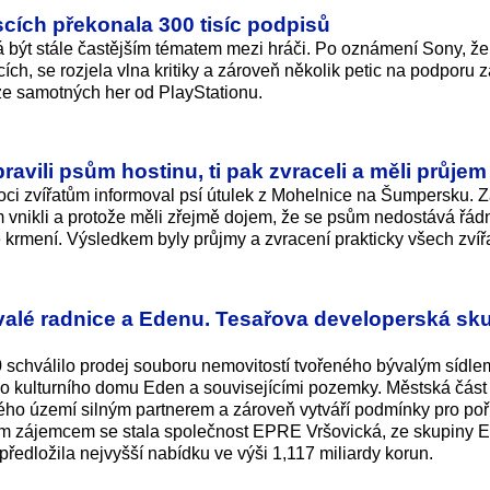
scích překonala 300 tisíc podpisů
á být stále častějším tématem mezi hráči. Po oznámení Sony, že
ích, se rozjela vlna kritiky a zároveň několik petic na podporu 
ze samotných her od PlayStationu.
ipravili psům hostinu, ti pak zvraceli a měli průjem
ci zvířatům informoval psí útulek z Mohelnice na Šumpersku. Z
 vnikli a protože měli zřejmě dojem, že se psům nedostává řád
 krmení. Výsledkem byly průjmy a zvracení prakticky všech zvířa
valé radnice a Edenu. Tesařova developerská sku
0 schválilo prodej souboru nemovitostí tvořeného bývalým sídle
ho kulturního domu Eden a souvisejícími pozemky. Městská část
ného území silným partnerem a zároveň vytváří podmínky pro poř
ým zájemcem se stala společnost EPRE Vršovická, ze skupiny 
 předložila nejvyšší nabídku ve výši 1,117 miliardy korun.