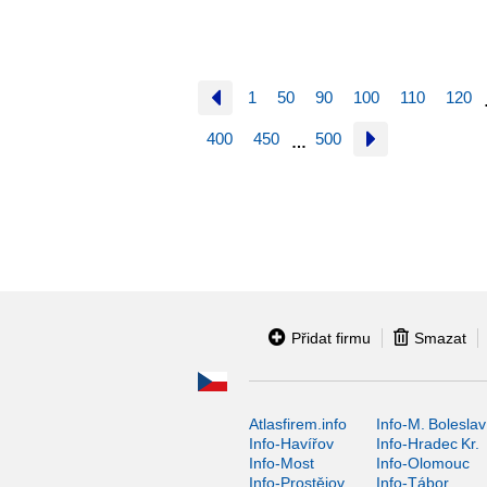
1
50
90
100
110
120
400
450
500
…
Přidat firmu
Smazat
Atlasfirem.info
Info-M. Boleslav
Info-Havířov
Info-Hradec Kr.
Info-Most
Info-Olomouc
Info-Prostějov
Info-Tábor