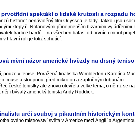
prvotřídní spektákl o lidské krutosti a rozpadu 
ců historie“ nenáviděný film Odyssea je tady. Jakkoli jsou sociá
rodými klepy či Nolanovými přinejmenším bizarními vyjádřeními 
ovateli tradice bardů – na všechen balast od prvních minut proj
lavní roli je totiž strhující.
hová mění názor americké hvězdy na drsný tenis
í, pouze v tenise. Poražená finalistka Wimbledonu Karolína Mu
ý sen, musela stoupnout před mikrofon a zaplněným tribunám
í. Řeč české tenistky ale znovu otevřela velké téma, o němž se n
 něj i bývalý americký tenista Andy Roddick.
finalistu určí souboj s pikantním historickým kon
fotbalového mistrovství světa v Americe mezi Anglií a Argentinou