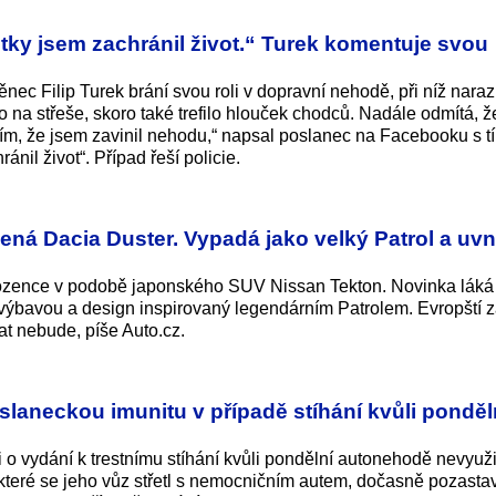
nitky jsem zachránil život.“ Turek komentuje svou
nec Filip Turek brání svou roli v dopravní nehodě, při níž naraz
 na střeše, skoro také trefilo hlouček chodců. Nadále odmítá, ž
iím, že jsem zavinil nehodu,“ napsal poslanec na Facebooku s t
ánil život“. Případ řeší policie.
ená Dacia Duster. Vypadá jako velký Patrol a uvni
rozence v podobě japonského SUV Nissan Tekton. Novinka láká
u výbavou a design inspirovaný legendárním Patrolem. Evropští 
at nebude, píše Auto.cz.
laneckou imunitu v případě stíhání kvůli ponděl
i o vydání k trestnímu stíhání kvůli pondělní autonehodě nevyuži
které se jeho vůz střetl s nemocničním autem, dočasně pozastav