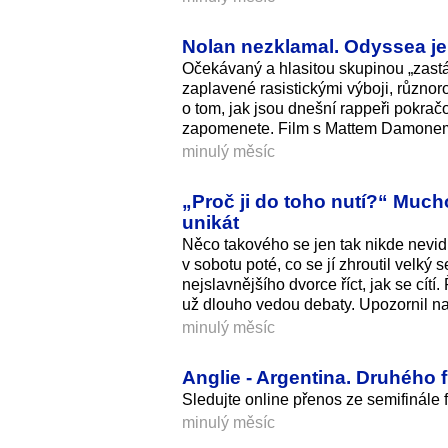
Nolan nezklamal. Odyssea je 
Očekávaný a hlasitou skupinou „zastán
zaplavené rasistickými výboji, různo
o tom, jak jsou dnešní rappeři pokrač
zapomenete. Film s Mattem Damonem v h
minulý měsíc
„Proč ji do toho nutí?“ Muc
unikát
Něco takového se jen tak nikde nevid
v sobotu poté, co se jí zhroutil velk
nejslavnějšího dvorce říct, jak se cít
už dlouho vedou debaty. Upozornil na
minulý měsíc
Anglie - Argentina. Druhého 
Sledujte online přenos ze semifinále 
minulý měsíc