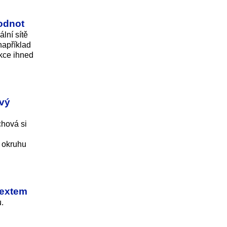
hodnot
lní sítě
například
ekce ihned
ový
chová si
a okruhu
textem
.