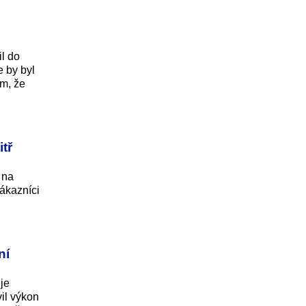
il do
e by byl
ím, že
tř
 na
zákazníci
ní
je
il výkon