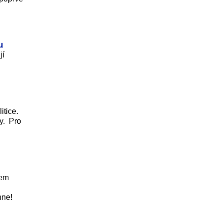
u
jí
itice.
ky. Pro
rem
hne!