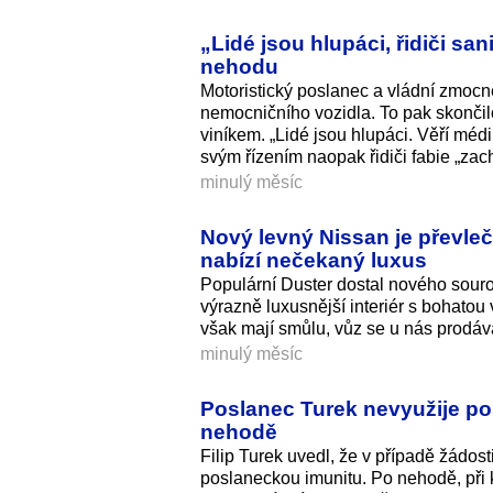
„Lidé jsou hlupáci, řidiči sa
nehodu
Motoristický poslanec a vládní zmocně
nemocničního vozidla. To pak skončilo
viníkem. „Lidé jsou hlupáci. Věří méd
svým řízením naopak řidiči fabie „zachr
minulý měsíc
Nový levný Nissan je převleč
nabízí nečekaný luxus
Populární Duster dostal nového sou
výrazně luxusnější interiér s bohato
však mají smůlu, vůz se u nás prodáv
minulý měsíc
Poslanec Turek nevyužije pos
nehodě
Filip Turek uvedl, že v případě žádost
poslaneckou imunitu. Po nehodě, při 