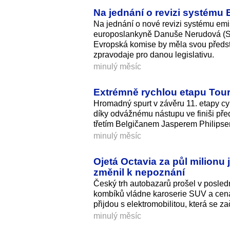
Na jednání o revizi systému
Na jednání o nové revizi systému em
europoslankyně Danuše Nerudová (STAN
Evropská komise by měla svou představu
zpravodaje pro danou legislativu.
minulý měsíc
Extrémně rychlou etapu Tour 
Hromadný spurt v závěru 11. etapy cy
díky odvážnému nástupu ve finiši př
třetím Belgičanem Jasperem Philips
minulý měsíc
Ojetá Octavia za půl milion
změnil k nepoznání
Český trh autobazarů prošel v posle
kombíků vládne karoserie SUV a cena
přijdou s elektromobilitou, která se za
minulý měsíc