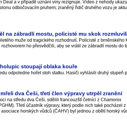
Deal a v případě uznání viny rezignuje. Video z nehody ukazu
kolonu odbočovacím pruhem; zraněný řidič druhého vozu je akt
l na zábradlí mostu, policisté mu skok rozmluvil
tiletého muže od tragického rozhodnutí. Policisté z brněnského 
m rozhovorem ho přesvědčili, aby se vrátil ze zábradlí mostu do 
Cholupic stoupají oblaka kouře
edu odpoledne hořet stoh statku. Hasiči vyhlásili druhý stupeň 
řeli dva Češi, třetí člen výpravy utrpěl zranění
oci na středu dva Češi, sdělili francouzští četníci z Chamonix
PGHM). Třetí účastník výpravy, který podle nich také pocházel z
é asociace horských vůdců (ČAHV) byl jednou z obětí horský vůd