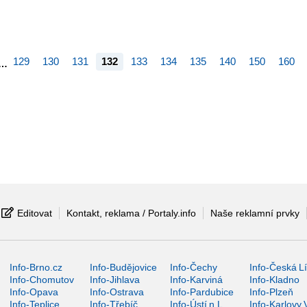
129
130
131
132
133
134
135
140
150
160
…
Editovat
Kontakt, reklama / Portaly.info
Naše reklamní prvky
Info-Brno.cz
Info-Budějovice
Info-Čechy
Info-Česká L
Info-Chomutov
Info-Jihlava
Info-Karviná
Info-Kladno
Info-Opava
Info-Ostrava
Info-Pardubice
Info-Plzeň
Info-Teplice
Info-Třebíč
Info-Ústí n.L.
Info-Karlovy 