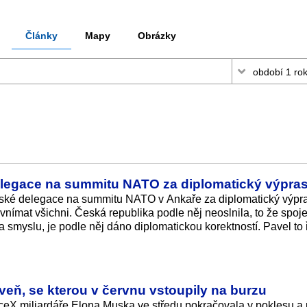
Články
Mapy
Obrázky
elegace na summitu NATO za diplomatický výpra
české delegace na summitu NATO v Ankaře za diplomatický výpr
i vnímat všichni. Česká republika podle něj neoslnila, to že spoj
smyslu, je podle něj dáno diplomatickou korektností. Pavel to 
eň, se kterou v červnu vstoupily na burzu
ceX miliardáře Elona Muska ve středu pokračovala v poklesu a