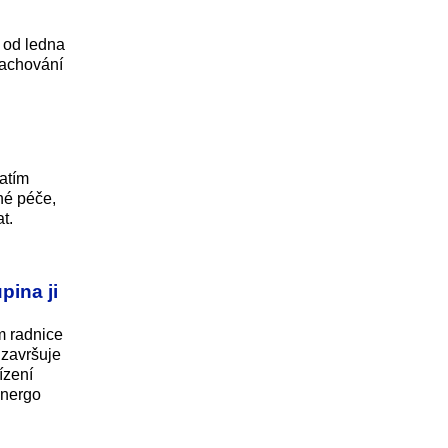
 od ledna
zachování
atím
né péče,
t.
pina ji
m radnice
 završuje
ízení
Energo