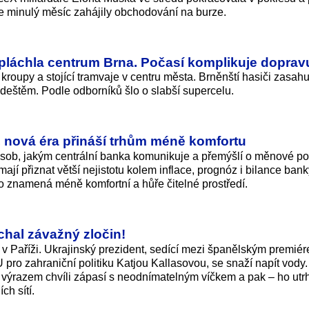
ie minulý měsíc zahájily obchodování na burze.
pláchla centrum Brna. Počasí komplikuje doprav
kroupy a stojící tramvaje v centru města. Brněnští hasiči zasahu
 deštěm. Podle odborníků šlo o slabší supercelu.
i, nová éra přináší trhům méně komfortu
ob, jakým centrální banka komunikuje a přemýšlí o měnové pol
jí přiznat větší nejistotu kolem inflace, prognóz i bilance ban
 to znamená méně komfortní a hůře čitelné prostředí.
chal závažný zločin!
 v Paříži. Ukrajinský prezident, sedící mezi španělským premié
o zahraniční politiku Katjou Kallasovou, se snaží napít vody.
ýrazem chvíli zápasí s neodnímatelným víčkem a pak – ho utr
ch sítí.