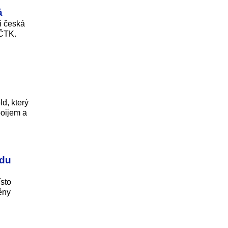
á
i česká
 ČTK.
d, který
ooijem a
ádu
sto
ěny