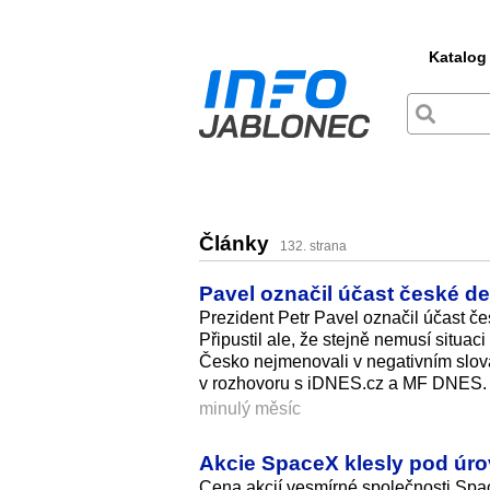
Katalog
Články
132. strana
Pavel označil účast české d
Prezident Petr Pavel označil účast 
Připustil ale, že stejně nemusí situac
Česko nejmenovali v negativním slova 
v rozhovoru s iDNES.cz a MF DNES.
minulý měsíc
Akcie SpaceX klesly pod úrov
Cena akcií vesmírné společnosti Spa