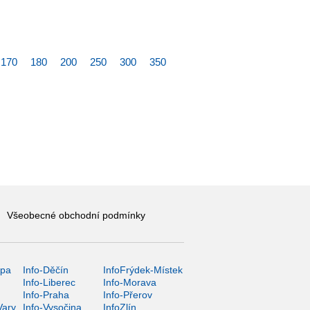
170
180
200
250
300
350
Všeobecné obchodní podmínky
ípa
Info-Děčín
InfoFrýdek-Místek
Info-Liberec
Info-Morava
Info-Praha
Info-Přerov
Vary
Info-Vysočina
InfoZlín