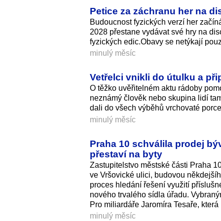
Petice za záchranu her na di
Budoucnost fyzických verzí her začín
2028 přestane vydávat své hry na disc
fyzických edic.Obavy se netýkají pou
minulý měsíc
Vetřelci vnikli do útulku a př
O těžko uvěřitelném aktu rádoby pomo
neznámý člověk nebo skupina lidí tam
dali do všech výběhů vrchovaté porce
minulý měsíc
Praha 10 schválila prodej bý
přestaví na byty
Zastupitelstvo městské části Praha 1
ve Vršovické ulici, budovou někdejší
proces hledání řešení využití přísluš
nového trvalého sídla úřadu. Vybran
Pro miliardáře Jaromíra Tesaře, která
minulý měsíc