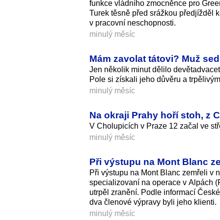
funkce vládního zmocněnce pro Green 
Turek těsně před srážkou předjížděl 
v pracovní neschopnosti.
minulý měsíc
Mám zavolat tátovi? Muž sedě
Jen několik minut dělilo devětadvace
Pole si získali jeho důvěru a trpělivý
minulý měsíc
Na okraji Prahy hoří stoh, z 
V Cholupicích v Praze 12 začal ve stř
minulý měsíc
Při výstupu na Mont Blanc zem
Při výstupu na Mont Blanc zemřeli v n
specializovaní na operace v Alpách (
utrpěl zranění. Podle informací Česk
dva členové výpravy byli jeho klienti.
minulý měsíc