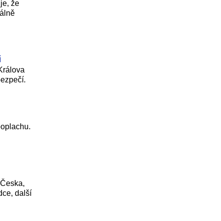
je, že
uálně
i
Králova
bezpečí.
poplachu.
 Česka,
ce, další