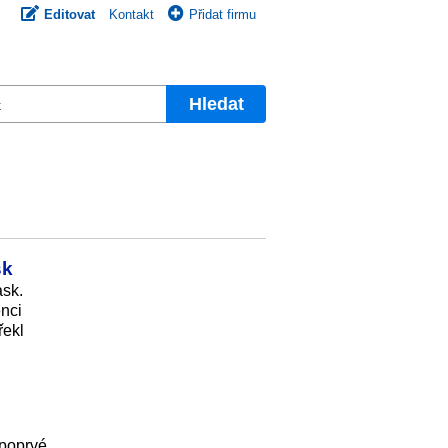
Editovat
Kontakt
Přidat firmu
Hledat
sk
ask.
enci
řekl
 poprvé