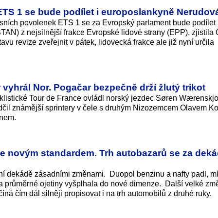
 ETS 1 se bude podílet i europoslankyně Nerudov
isních povolenek ETS 1 se za Evropský parlament bude podílet 
) z nejsilnější frakce Evropské lidové strany (EPP), zjistila
 revize zveřejnit v pátek, lidovecká frakce ale již nyní určila
vyhrál Nor. Pogačar bezpečně drží žlutý trikot
klistické Tour de France ovládl norský jezdec Søren Wærenskjol
edčil známější sprintery v čele s druhým Nizozemcem Olavem K
enem.
u je novým standardem. Trh autobazarů se za dek
dní dekádě zásadními změnami. Duopol benzinu a nafty padl, mí
 průměrné ojetiny vyšplhala do nové dimenze. Další velké zm
číná čím dál silněji propisovat i na trh automobilů z druhé ruky.