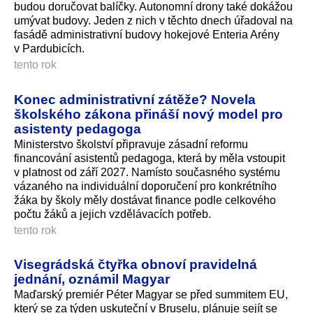
budou doručovat balíčky. Autonomní drony také dokážou
umývat budovy. Jeden z nich v těchto dnech úřadoval na
fasádě administrativní budovy hokejové Enteria Arény
v Pardubicích.
tento rok
Konec administrativní zátěže? Novela
školského zákona přináší nový model pro
asistenty pedagoga
Ministerstvo školství připravuje zásadní reformu
financování asistentů pedagoga, která by měla vstoupit
v platnost od září 2027. Namísto současného systému
vázaného na individuální doporučení pro konkrétního
žáka by školy měly dostávat finance podle celkového
počtu žáků a jejich vzdělávacích potřeb.
tento rok
Visegrádská čtyřka obnoví pravidelná
jednání, oznámil Magyar
Maďarský premiér Péter Magyar se před summitem EU,
který se za týden uskuteční v Bruselu, plánuje sejít se