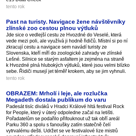
tento rok
Past na turisty. Navigace žene návštěvníky
zlínské zoo cestou plnou výtluků
Jde sice o vedlejší cestu ze Hvozdné do Veselé, která
vede mezi poli, ale využívá ji hodně řidičů. Místní si po ní
zkracují cestu a navigace sem navádí turisty ze
Slovenska, kteří míří do zoologické zahrady ve zlínské
Lešné. Silnice se starým asfaltem je zejména na straně
k Hvozdné plná hlubokých výtluků, které jsou velmi blízko
sebe. Řidiči musejí jet téměř krokem, aby se jim vyhnuli.
tento rok
OBRAZEM: Mrholí i leje, ale rozlučka
Megadeth dostala publikum do varu
Padesát tisíc diváků v Hradci Králové hltá festival Rock
for People, který v úterý odpoledne začal na letišti.
Pořadatelům se podařilo přifouknout už tak obří areál
Parku 360 a spolu s fanoušky zatím statečně čelí
vytrvalému dešti. Udržet se ve festivalové lize mistrů