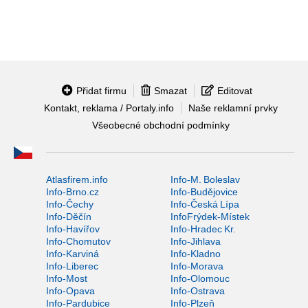
Přidat firmu
Smazat
Editovat
Kontakt, reklama / Portaly.info
Naše reklamní prvky
Všeobecné obchodní podmínky
Atlasfirem.info
Info-M. Boleslav
Info-Brno.cz
Info-Budějovice
Info-Čechy
Info-Česká Lípa
Info-Děčín
InfoFrýdek-Místek
Info-Havířov
Info-Hradec Kr.
Info-Chomutov
Info-Jihlava
Info-Karviná
Info-Kladno
Info-Liberec
Info-Morava
Info-Most
Info-Olomouc
Info-Opava
Info-Ostrava
Info-Pardubice
Info-Plzeň