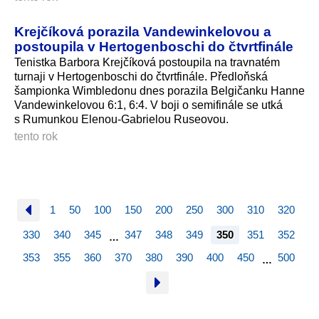
Krejčíková porazila Vandewinkelovou a
postoupila v Hertogenboschi do čtvrtfinále
Tenistka Barbora Krejčíková postoupila na travnatém
turnaji v Hertogenboschi do čtvrtfinále. Předloňská
šampionka Wimbledonu dnes porazila Belgičanku Hanne
Vandewinkelovou 6:1, 6:4. V boji o semifinále se utká
s Rumunkou Elenou-Gabrielou Ruseovou.
tento rok
1
50
100
150
200
250
300
310
320
330
340
345
347
348
349
350
351
352
…
353
355
360
370
380
390
400
450
500
…