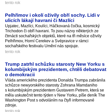
tento rok
Pelhřimov i okolí oživily obří sochy. Lidi v
ulicích lákají havrani či Mazlíci
Upjatec, Mazlíci, Koulíci, Háčkovaná čočka, kosmický
Trichodon či obří havrani. To jsou názvy některých ze
čtrnácti sochařských objektů, které na tři měsíce oživily
Pelhřimov, Horní Cerekev a Svépravice v rámci
sochařského festivalu Umění nás spojuje.
tento rok
Trump zatrhl schůzku starosty New Yorku s
kolumbijským prezidentem, chtěli debatovat
o demokracii
Vláda amerického prezidenta Donalda Trumpa zabránila
schůzce newyorského starosty Zohrana Mamdaniho
s kolumbijským prezidentem Gustavem Petrem, která se
měla uskutečnit tento týden v New Yorku, píše deník The
Washington Post s odvoláním na čtyři informované
zdroje.
tento rok