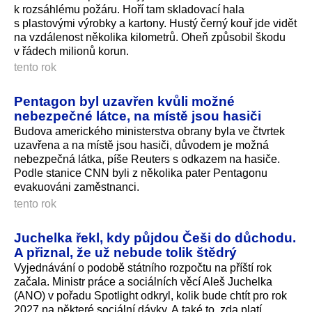
k rozsáhlému požáru. Hoří tam skladovací hala
s plastovými výrobky a kartony. Hustý černý kouř jde vidět
na vzdálenost několika kilometrů. Oheň způsobil škodu
v řádech milionů korun.
tento rok
Pentagon byl uzavřen kvůli možné
nebezpečné látce, na místě jsou hasiči
Budova amerického ministerstva obrany byla ve čtvrtek
uzavřena a na místě jsou hasiči, důvodem je možná
nebezpečná látka, píše Reuters s odkazem na hasiče.
Podle stanice CNN byli z několika pater Pentagonu
evakuováni zaměstnanci.
tento rok
Juchelka řekl, kdy půjdou Češi do důchodu.
A přiznal, že už nebude tolik štědrý
Vyjednávání o podobě státního rozpočtu na příští rok
začala. Ministr práce a sociálních věcí Aleš Juchelka
(ANO) v pořadu Spotlight odkryl, kolik bude chtít pro rok
2027 na některé sociální dávky. A také to, zda platí