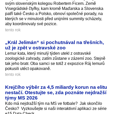
svým slovenským kolegou Robertem Ficem. Země
Visegrádské čtyřky, kam kromě Maďarska a Slovenska
patří také Česko a Polsko, obnoví společné porady, na
kterých se v minulosti před unijními summity scházely,
aby koordinovaly své pozice.
tento rok
„Král Jelimán“ si pochutnával na třešních,
už je zpět v ostravské zoo
Lemur kata, který minulý týden utekl z ostravské
zoologické zahrady, zatím zůstane v zázemí zoo. Stejně
tak jeho bratr. Oba samci se totiž z expozice Ráj lemurů
pokusili utéct opakovaně.
tento rok
Krejčího výběr za 4,5 miliardy korun na elitu
nestačí. Otestujte se, zda poznáte nejdražší
týmy MS 2026
Kdo má nejdražší tým na MS ve fotbale? Jak skončilo
Česko? Vyzkoušejte si naši interaktivní aplikaci ze série
e15 Data Check