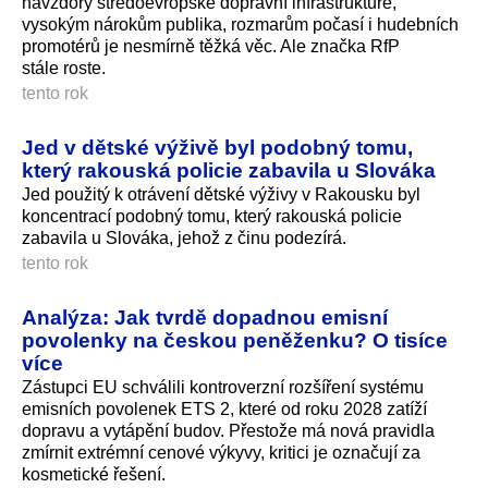
navzdory středoevropské dopravní infrastruktuře,
vysokým nárokům publika, rozmarům počasí i hudebních
promotérů je nesmírně těžká věc. Ale značka RfP
stále roste.
tento rok
Jed v dětské výživě byl podobný tomu,
který rakouská policie zabavila u Slováka
Jed použitý k otrávení dětské výživy v Rakousku byl
koncentrací podobný tomu, který rakouská policie
zabavila u Slováka, jehož z činu podezírá.
tento rok
Analýza: Jak tvrdě dopadnou emisní
povolenky na českou peněženku? O tisíce
více
Zástupci EU schválili kontroverzní rozšíření systému
emisních povolenek ETS 2, které od roku 2028 zatíží
dopravu a vytápění budov. Přestože má nová pravidla
zmírnit extrémní cenové výkyvy, kritici je označují za
kosmetické řešení.