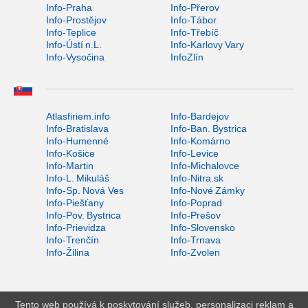
Info-Praha
Info-Přerov
Info-Prostějov
Info-Tábor
Info-Teplice
Info-Třebíč
Info-Ústí n.L.
Info-Karlovy Vary
Info-Vysočina
InfoZlín
Atlasfiriem.info
Info-Bardejov
Info-Bratislava
Info-Ban. Bystrica
Info-Humenné
Info-Komárno
Info-Košice
Info-Levice
Info-Martin
Info-Michalovce
Info-L. Mikuláš
Info-Nitra.sk
Info-Sp. Nová Ves
Info-Nové Zámky
Info-Piešťany
Info-Poprad
Info-Pov. Bystrica
Info-Prešov
Info-Prievidza
Info-Slovensko
Info-Trenčín
Info-Trnava
Info-Žilina
Info-Zvolen
Tento web používá k poskytování služeb, personalizaci reklam a