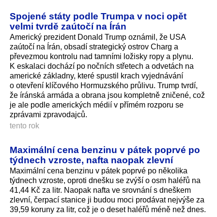
Spojené státy podle Trumpa v noci opět
velmi tvrdě zaútočí na Írán
Americký prezident Donald Trump oznámil, že USA
zaútočí na Írán, obsadí strategický ostrov Charg a
převezmou kontrolu nad tamními ložisky ropy a plynu.
K eskalaci dochází po nočních střetech a odvetách na
americké základny, které spustil krach vyjednávání
o otevření klíčového Hormuzského průlivu. Trump tvrdí,
že íránská armáda a obrana jsou kompletně zničené, což
je ale podle amerických médií v přímém rozporu se
zprávami zpravodajců.
tento rok
Maximální cena benzinu v pátek poprvé po
týdnech vzroste, nafta naopak zlevní
Maximální cena benzinu v pátek poprvé po několika
týdnech vzroste, oproti dnešku se zvýší o osm haléřů na
41,44 Kč za litr. Naopak nafta ve srovnání s dneškem
zlevní, čerpací stanice ji budou moci prodávat nejvýše za
39,59 koruny za litr, což je o deset haléřů méně než dnes.