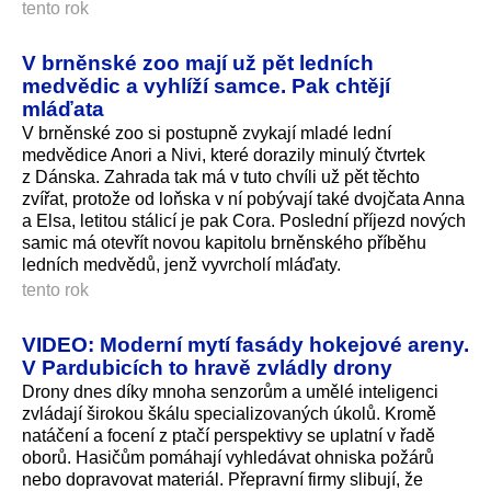
tento rok
V brněnské zoo mají už pět ledních
medvědic a vyhlíží samce. Pak chtějí
mláďata
V brněnské zoo si postupně zvykají mladé lední
medvědice Anori a Nivi, které dorazily minulý čtvrtek
z Dánska. Zahrada tak má v tuto chvíli už pět těchto
zvířat, protože od loňska v ní pobývají také dvojčata Anna
a Elsa, letitou stálicí je pak Cora. Poslední příjezd nových
samic má otevřít novou kapitolu brněnského příběhu
ledních medvědů, jenž vyvrcholí mláďaty.
tento rok
VIDEO: Moderní mytí fasády hokejové areny.
V Pardubicích to hravě zvládly drony
Drony dnes díky mnoha senzorům a umělé inteligenci
zvládají širokou škálu specializovaných úkolů. Kromě
natáčení a focení z ptačí perspektivy se uplatní v řadě
oborů. Hasičům pomáhají vyhledávat ohniska požárů
nebo dopravovat materiál. Přepravní firmy slibují, že