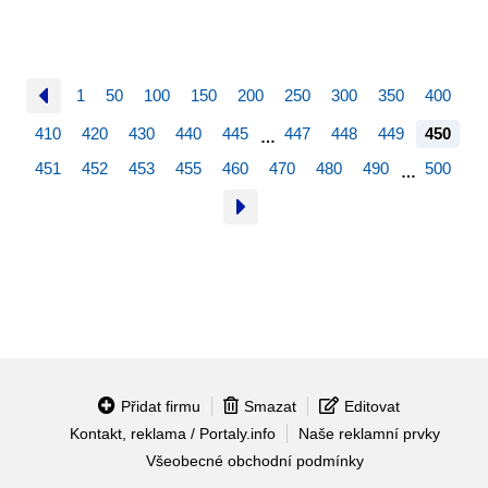
1
50
100
150
200
250
300
350
400
410
420
430
440
445
447
448
449
450
…
451
452
453
455
460
470
480
490
500
…
Přidat firmu
Smazat
Editovat
Kontakt, reklama / Portaly.info
Naše reklamní prvky
Všeobecné obchodní podmínky