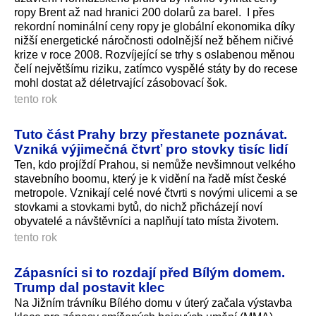
ropy Brent až nad hranici 200 dolarů za barel. I přes
rekordní nominální ceny ropy je globální ekonomika díky
nižší energetické náročnosti odolnější než během ničivé
krize v roce 2008. Rozvíjející se trhy s oslabenou měnou
čelí největšímu riziku, zatímco vyspělé státy by do recese
mohl dostat až déletrvající zásobovací šok.
tento rok
Tuto část Prahy brzy přestanete poznávat.
Vzniká výjimečná čtvrť pro stovky tisíc lidí
Ten, kdo projíždí Prahou, si nemůže nevšimnout velkého
stavebního boomu, který je k vidění na řadě míst české
metropole. Vznikají celé nové čtvrti s novými ulicemi a se
stovkami a stovkami bytů, do nichž přicházejí noví
obyvatelé a návštěvníci a naplňují tato místa životem.
tento rok
Zápasníci si to rozdají před Bílým domem.
Trump dal postavit klec
Na Jižním trávníku Bílého domu v úterý začala výstavba