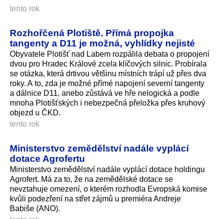
tento rok
Rozhořčená Plotiště. Přímá propojka
tangenty a D11 je možná, vyhlídky nejisté
Obyvatele Plotišť nad Labem rozpálila debata o propojení
dvou pro Hradec Králové zcela klíčových silnic. Probírala
se otázka, která drtivou většinu místních trápí už přes dva
roky. A to, zda je možné přímé napojení severní tangenty
a dálnice D11, anebo zůstává ve hře nelogická a podle
mnoha Plotišťských i nebezpečná přeložka přes kruhový
objezd u ČKD.
tento rok
Ministerstvo zemědělství nadále vyplácí
dotace Agrofertu
Ministerstvo zemědělství nadále vyplácí dotace holdingu
Agrofert. Má za to, že na zemědělské dotace se
nevztahuje omezení, o kterém rozhodla Evropská komise
kvůli podezření na střet zájmů u premiéra Andreje
Babiše (ANO).