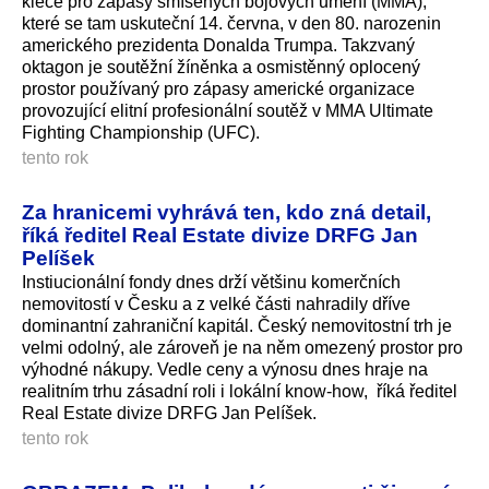
klece pro zápasy smíšených bojových umění (MMA),
které se tam uskuteční 14. června, v den 80. narozenin
amerického prezidenta Donalda Trumpa. Takzvaný
oktagon je soutěžní žíněnka a osmistěnný oplocený
prostor používaný pro zápasy americké organizace
provozující elitní profesionální soutěž v MMA Ultimate
Fighting Championship (UFC).
tento rok
Za hranicemi vyhrává ten, kdo zná detail,
říká ředitel Real Estate divize DRFG Jan
Pelíšek
Instiucionální fondy dnes drží většinu komerčních
nemovitostí v Česku a z velké části nahradily dříve
dominantní zahraniční kapitál. Český nemovitostní trh je
velmi odolný, ale zároveň je na něm omezený prostor pro
výhodné nákupy. Vedle ceny a výnosu dnes hraje na
realitním trhu zásadní roli i lokální know-how, říká ředitel
Real Estate divize DRFG Jan Pelíšek.
tento rok