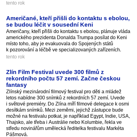
tento rok
Američané, kteří přišli do kontaktu s ebolou,
se budou léčit v sousední Keni
Američany, kteří přišli do kontaktu s ebolou, plánuje vláda
amerického prezidenta Donalda Trumpa posílat do Keni
místo toho, aby je evakuovala do Spojených států
k pozorování a léčbě ve specializovaných zařízeních.
tento rok
Zlín Film Festival uvede 300 filmů z
rekordního počtu 57 zemí. Začne českou
fantasy
Zlínský mezinárodní filmový festival pro děti a mládež
letos nabídne 300 snímků z rekordních 57 zemí. Uvede
i světové premiéry. Do Zlína míří filmové delegace k osmi
desítkám snímků. Mezi zeměmi, jejichž zástupce bude
možné na festivalu potkat, je například Egypt, Indie, USA,
Thajsko, ale třeba i Austrálie nebo Kolumbie, řekla ve
středu novinářům umělecká ředitelka festivalu Markéta
Pášmová.