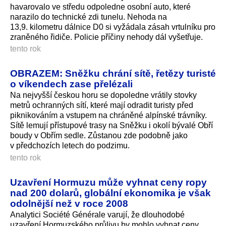
havarovalo ve středu odpoledne osobní auto, které
narazilo do technické zdi tunelu. Nehoda na
13,9. kilometru dálnice D0 si vyžádala zásah vrtulníku pro
zraněného řidiče. Policie příčiny nehody dál vyšetřuje.
tento rok
OBRAZEM: Sněžku chrání sítě, řetězy turisté
o víkendech zase přelézali
Na nejvyšší českou horu se dopoledne vrátily stovky
metrů ochranných sítí, které mají odradit turisty před
piknikováním a vstupem na chráněné alpínské trávníky.
Sítě lemují přístupové trasy na Sněžku i okolí bývalé Obří
boudy v Obřím sedle. Zůstanou zde podobně jako
v předchozích letech do podzimu.
tento rok
Uzavření Hormuzu může vyhnat ceny ropy
nad 200 dolarů, globální ekonomika je však
odolnější než v roce 2008
Analytici Société Générale varují, že dlouhodobé
uzavření Hormuzského průlivu by mohlo vyhnat ceny