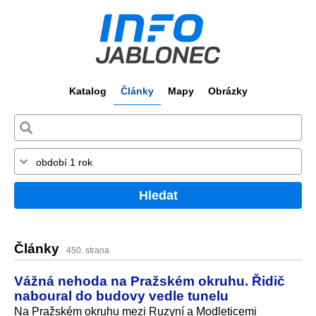
Katalog
Články
Mapy
Obrázky
Hledat
Články
450. strana
Vážná nehoda na Pražském okruhu. Řidič
naboural do budovy vedle tunelu
Na Pražském okruhu mezi Ruzyní a Modleticemi