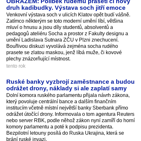
OBRAZEM: Polibek rudému praseti či nový
druh kadibudky. Výstava soch jitří emoce
Venkovní výstava soch v ulicích Klatov opět budí vášně.
Zatímco některým se toto moderní umění líbí, většina
mluví o hnusu a jsou díly studentů, absolventů a
pedagogů ateliéru Socha a prostor z Fakulty designu a
umění Ladislava Sutnara ZČU v Plzni znechucení.
Bouřlivou diskuzi vyvolává zejména socha rudého
prasete se zlatou maskou, jenž líbá muže, či kovové
plechy znázorňující místnost.
tento rok
Ruské banky vyzbrojí zaměstnance a budou
odrážet drony, náklady si ale zaplatí samy
Dolní komora ruského parlamentu přijala návrh zákona,
který povoluje centrální bance a dalším finančním
institucím včetně místní největší banky Sberbank přímo
odrážet útočící drony. Informovala o tom agentura Reuters
nebo server RBK, podle něhož zákon nyní zamíří do horní
komory parlamentu a poté k podpisu prezidenta.
Bezpilotní letouny posílá do Ruska Ukrajina, která se
brání ruské invazi.