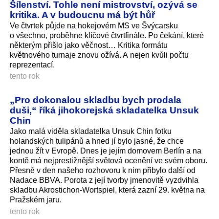
Šílenství. Tohle není mistrovství, ozývá se
kritika. A v budoucnu má být hůř
Ve čtvrtek půjde na hokejovém MS ve Švýcarsku
o všechno, proběhne klíčové čtvrtfinále. Po čekání, které
některým přišlo jako věčnost… Kritika formátu
květnového turnaje znovu ožívá. A nejen kvůli počtu
reprezentací.
tento rok
„Pro dokonalou skladbu bych prodala
duši,“ říká jihokorejská skladatelka Unsuk
Chin
Jako malá viděla skladatelka Unsuk Chin fotku
holandských tulipánů a hned jí bylo jasné, že chce
jednou žít v Evropě. Dnes je jejím domovem Berlín a na
kontě má nejprestižnější světová ocenění ve svém oboru.
Přesně v den našeho rozhovoru k nim přibylo další od
Nadace BBVA. Porota z její tvorby jmenovitě vyzdvihla
skladbu Akrostichon-Wortspiel, která zazní 29. května na
Pražském jaru.
tento rok