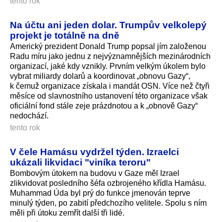
tento rok
Na účtu ani jeden dolar. Trumpův velkolepý
projekt je totálně na dně
Americký prezident Donald Trump popsal jím založenou
Radu míru jako jednu z nejvýznamnějších mezinárodních
organizací, jaké kdy vznikly. Prvním velkým úkolem bylo
vybrat miliardy dolarů a koordinovat „obnovu Gazy“,
k čemuž organizace získala i mandát OSN. Více než čtyři
měsíce od slavnostního ustanovení této organizace však
oficiální fond stále zeje prázdnotou a k „obnově Gazy“
nedochází.
tento rok
V čele Hamásu vydržel týden. Izraelci
ukázali likvidaci "viníka teroru"
Bombovým útokem na budovu v Gaze měl Izrael
zlikvidovat posledního šéfa ozbrojeného křídla Hamásu.
Muhammad Úda byl prý do funkce jmenován teprve
minulý týden, po zabití předchozího velitele. Spolu s ním
měli při útoku zemřít další tři lidé.