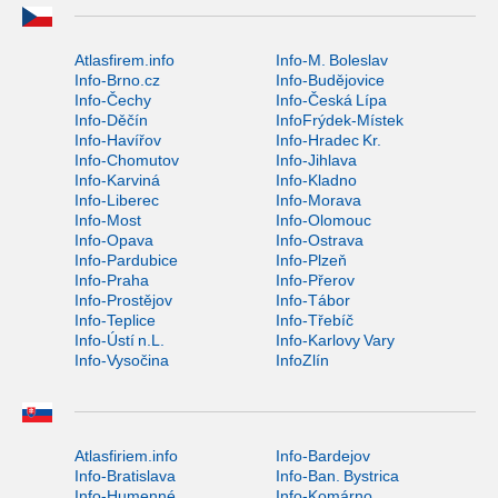
Atlasfirem.info
Info-M. Boleslav
Info-Brno.cz
Info-Budějovice
Info-Čechy
Info-Česká Lípa
Info-Děčín
InfoFrýdek-Místek
Info-Havířov
Info-Hradec Kr.
Info-Chomutov
Info-Jihlava
Info-Karviná
Info-Kladno
Info-Liberec
Info-Morava
Info-Most
Info-Olomouc
Info-Opava
Info-Ostrava
Info-Pardubice
Info-Plzeň
Info-Praha
Info-Přerov
Info-Prostějov
Info-Tábor
Info-Teplice
Info-Třebíč
Info-Ústí n.L.
Info-Karlovy Vary
Info-Vysočina
InfoZlín
Atlasfiriem.info
Info-Bardejov
Info-Bratislava
Info-Ban. Bystrica
Info-Humenné
Info-Komárno