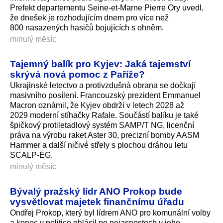
Prefekt departementu Seine-et-Marne Pierre Ory uvedl,
že dnešek je rozhodujícím dnem pro více než
800 nasazených hasičů bojujících s ohněm.
minulý měsíc
Tajemný balík pro Kyjev: Jaká tajemství
skrývá nová pomoc z Paříže?
Ukrajinské letectvo a protivzdušná obrana se dočkají
masivního posílení. Francouzský prezident Emmanuel
Macron oznámil, že Kyjev obdrží v letech 2028 až
2029 moderní stíhačky Rafale. Součástí balíku je také
špičkový protiletadlový systém SAMP/T NG, licenční
práva na výrobu raket Aster 30, precizní bomby AASM
Hammer a další ničivé střely s plochou dráhou letu
SCALP-EG.
minulý měsíc
Bývalý pražský lídr ANO Prokop bude
vysvětlovat majetek finančnímu úřadu
Ondřej Prokop, který byl lídrem ANO pro komunální volby
a konec v politice ohlásil po nejasnostech v jeho