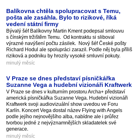
Balíkovna chtěla spolupracovat s Temu,
pošta ale zasáhla. Bylo to rizikové, říká
vedení státní firmy
Bývalý šéf Balíkovny Martin Kment podepsal smlouvu
s čínským tržištěm Temu. Od kontraktu si sliboval
výrazné navýšení počtu zásilek. Nový šéf České pošty
Richard Hodul ale spolupráci zarazil. Podle něj byla příliš
riziková a podniku by hrozily vysoké smluvní pokuty.
minulý měsíc
V Praze se dnes představí písničkářka
Suzanne Vega a hudební vizionáři Kraftwerk
V Praze se dnes v kulturním prostoru Archa+ představí
americká písničkářka Suzanne Vega. Hudební vizionáři
Kraftwerk svoji audiovizuální show uvedou ve Foru
Karlín. Koncert Vega dostal název Flying with Angels
podle jejího nejnovějšího alba, nabídne ale i průřez
tvorbou jedné z nejvýznamnějších skladatelek své
generace.
minulý měsíc