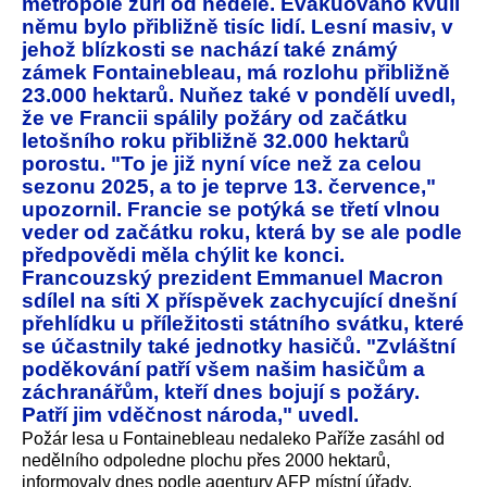
metropole zuří od neděle. Evakuováno kvůli
němu bylo přibližně tisíc lidí. Lesní masiv, v
jehož blízkosti se nachází také známý
zámek Fontainebleau, má rozlohu přibližně
23.000 hektarů. Nuňez také v pondělí uvedl,
že ve Francii spálily požáry od začátku
letošního roku přibližně 32.000 hektarů
porostu. "To je již nyní více než za celou
sezonu 2025, a to je teprve 13. července,"
upozornil. Francie se potýká se třetí vlnou
veder od začátku roku, která by se ale podle
předpovědi měla chýlit ke konci.
Francouzský prezident Emmanuel Macron
sdílel na síti X příspěvek zachycující dnešní
přehlídku u příležitosti státního svátku, které
se účastnily také jednotky hasičů. "Zvláštní
poděkování patří všem našim hasičům a
záchranářům, kteří dnes bojují s požáry.
Patří jim vděčnost národa," uvedl.
Požár lesa u Fontainebleau nedaleko Paříže zasáhl od
nedělního odpoledne plochu přes 2000 hektarů,
informovaly dnes podle agentury AFP místní úřady.