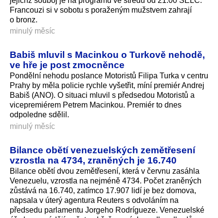
jejichž souboj je na programu ve středu od 21:00 SELČ.
Francouzi si v sobotu s poraženým mužstvem zahrají
o bronz.
minulý měsíc
Babiš mluvil s Macinkou o Turkově nehodě,
ve hře je post zmocněnce
Pondělní nehodu poslance Motoristů Filipa Turka v centru
Prahy by měla policie rychle vyšetřit, míní premiér Andrej
Babiš (ANO). O situaci mluvil s předsedou Motoristů a
vicepremiérem Petrem Macinkou. Premiér to dnes
odpoledne sdělil.
minulý měsíc
Bilance obětí venezuelských zemětřesení
vzrostla na 4734, zraněných je 16.740
Bilance obětí dvou zemětřesení, která v červnu zasáhla
Venezuelu, vzrostla na nejméně 4734. Počet zraněných
zůstává na 16.740, zatímco 17.907 lidí je bez domova,
napsala v úterý agentura Reuters s odvoláním na
předsedu parlamentu Jorgeho Rodrígueze. Venezuelské