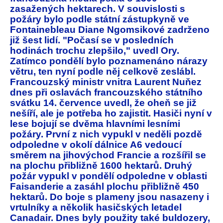
zasažených hektarech. V souvislosti s
požáry bylo podle státní zástupkyně ve
Fontainebleau Diane Ngomsikové zadrženo
již šest lidí. "Počasí se v posledních
hodinách trochu zlepšilo," uvedl Ory.
Zatímco pondělí bylo poznamenáno nárazy
větru, ten nyní podle něj celkově zeslábl.
Francouzský ministr vnitra Laurent Nuňez
dnes při oslavách francouzského státního
svátku 14. července uvedl, že oheň se již
nešíří, ale je potřeba ho zajistit. Hasiči nyní v
lese bojují se dvěma hlavními lesními
požáry. První z nich vypukl v neděli pozdě
odpoledne v okolí dálnice A6 vedoucí
směrem na jihovýchod Francie a rozšířil se
na plochu přibližně 1600 hektarů. Druhý
požár vypukl v pondělí odpoledne v oblasti
Faisanderie a zasáhl plochu přibližně 450
hektarů. Do boje s plameny jsou nasazeny i
vrtulníky a několik hasičských letadel
Canadair. Dnes byly použity také buldozery,