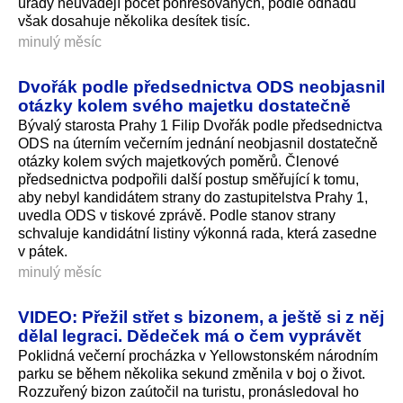
úřady neuvádějí počet pohřešovaných, podle odhadů
však dosahuje několika desítek tisíc.
minulý měsíc
Dvořák podle předsednictva ODS neobjasnil
otázky kolem svého majetku dostatečně
Bývalý starosta Prahy 1 Filip Dvořák podle předsednictva
ODS na úterním večerním jednání neobjasnil dostatečně
otázky kolem svých majetkových poměrů. Členové
předsednictva podpořili další postup směřující k tomu,
aby nebyl kandidátem strany do zastupitelstva Prahy 1,
uvedla ODS v tiskové zprávě. Podle stanov strany
schvaluje kandidátní listiny výkonná rada, která zasedne
v pátek.
minulý měsíc
VIDEO: Přežil střet s bizonem, a ještě si z něj
dělal legraci. Dědeček má o čem vyprávět
Poklidná večerní procházka v Yellowstonském národním
parku se během několika sekund změnila v boj o život.
Rozzuřený bizon zaútočil na turistu, pronásledoval ho