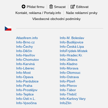
Přidat firmu
Smazat
Editovat
Kontakt, reklama / Portaly.info
Naše reklamní prvky
Všeobecné obchodní podmínky
Atlasfirem.info
Info-M. Boleslav
Info-Brno.cz
Info-Budějovice
Info-Čechy
Info-Česká Lípa
Info-Děčín
InfoFrýdek-Místek
Info-Havířov
Info-Hradec Kr.
Info-Chomutov
Info-Jihlava
Info-Karviná
Info-Kladno
Info-Liberec
Info-Morava
Info-Most
Info-Olomouc
Info-Opava
Info-Ostrava
Info-Pardubice
Info-Plzeň
Info-Praha
Info-Přerov
Info-Prostějov
Info-Tábor
Info-Teplice
Info-Třebíč
Info-Ústí n.L.
Info-Karlovy Vary
Info-Vysočina
InfoZlín