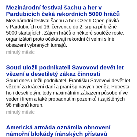
Mezinárodní festival šachu a her v
Pardubicích čeká rekordních 5000 hráčů
Mezinárodní festival šachu a her Czech Open přivítá
v Pardubicích od 16. července do 2. srpna přibližně
5000 startujících. Zájem hráčů o některé soutěže roste,
organizátoři proto očekávají rekordní či velmi silné
obsazení vybraných turnajů.
minulý měsíc
Soud uložil podnikateli Savovovi devět let
vězení a desetiletý zákaz činnosti
Soud dnes uložil podnikateli Františku Savovovi devět let
vězení za krácení daní a praní špinavých peněz. Potrestal
ho i desetiletým, tedy maximálním zákazem působení ve
vedení firem a také propadnutím pozemků i zajištěných
98 milionů korun.
minulý měsíc
Americká armáda oznámila obnovení
námořní blokády íránských přístavů