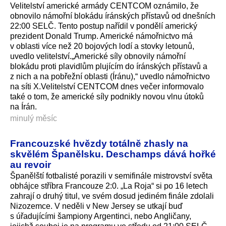
Velitelství americké armády CENTCOM oznámilo, že
obnovilo námořní blokádu íránských přístavů od dnešních
22:00 SELČ. Tento postup nařídil v pondělí americký
prezident Donald Trump. Americké námořnictvo má
v oblasti více než 20 bojových lodí a stovky letounů,
uvedlo velitelství.„A­merické síly obnovily námořní
blokádu proti plavidlům plujícím do íránských přístavů a
z nich a na pobřežní oblasti (Íránu),“ uvedlo námořnictvo
na síti X.Velitelství CENTCOM dnes večer informovalo
také o tom, že americké síly podnikly novou vlnu útoků
na Írán.
minulý měsíc
Francouzské hvězdy totálně zhasly na
skvělém Španělsku. Deschamps dává hořké
au revoir
Španělští fotbalisté porazili v semifinále mistrovství světa
obhájce stříbra Francouze 2:0. „La Roja“ si po 16 letech
zahrají o druhý titul, ve svém dosud jediném finále zdolali
Nizozemce. V neděli v New Jersey se utkají buď
s úřadujícími šampiony Argentinci, nebo Angličany,