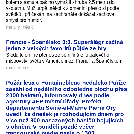
kolem stromu a pak ho vymrštil zhruba 2,5 metru do
vzduchu. Muž utrpěl několik zlomenin, přesto si podle
svědků i při čekání na záchranáře dokázal zachovat
smysl pro humor.
minulý měsíc
Francie - Španělsko 0:0. Superšlágr začíná,
jeden z velkých favoritů půjde ze hry
Sledujte online přenos ze semifinále fotbalového
mistrovství světa v Americe mezi Francií a Španělskem.
minulý měsíc
Požár lesa u Fontainebleau nedaleko Paříže
zasáhl od nedělního odpoledne plochu přes
2000 hektarů, informovaly dnes podle
agentury AFP místní úřady. Prefekt
departementu Seine-et-Marne Pierre Ory
uvedl, že dnešek je rozhodujícím dnem pro
více než 800 nasazených hasičů bojujících
s ohněm. V pondělí pozdě večer
francouzská média psala o 1300