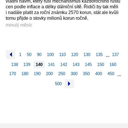
vládní návrh, který ruší mechanismus každoročního růstu
cen podle inflace a délky dálniční sítě. Řidiči by tak měli
i nadále platit za roční známku 2570 korun, stát ale kvůli
tomu přijde o stovky milionů korun ročně.
minulý měsíc
1
50
90
100
110
120
130
135
137
…
138
139
140
141
142
143
145
150
160
170
180
190
200
250
300
350
400
450
…
500