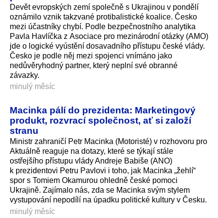
Devět evropských zemí společně s Ukrajinou v pondělí
oznámilo vznik takzvané protibalistické koalice. Česko
mezi účastníky chybí. Podle bezpečnostního analytika
Pavla Havlíčka z Asociace pro mezinárodní otázky (AMO)
jde o logické vyústění dosavadního přístupu české vlády.
Česko je podle něj mezi spojenci vnímáno jako
nedůvěryhodný partner, který neplní své obranné
závazky.
minulý měsíc
Macinka pálí do prezidenta: Marketingový
produkt, rozvrací společnost, ať si založí
stranu
Ministr zahraničí Petr Macinka (Motoristé) v rozhovoru pro
Aktuálně reaguje na dotazy, které se týkají stále
ostřejšího přístupu vlády Andreje Babiše (ANO)
k prezidentovi Petru Pavlovi i toho, jak Macinka „žehlí“
spor s Tomiem Okamurou ohledně české pomoci
Ukrajině. Zajímalo nás, zda se Macinka svým stylem
vystupování nepodílí na úpadku politické kultury v Česku.
minulý měsíc