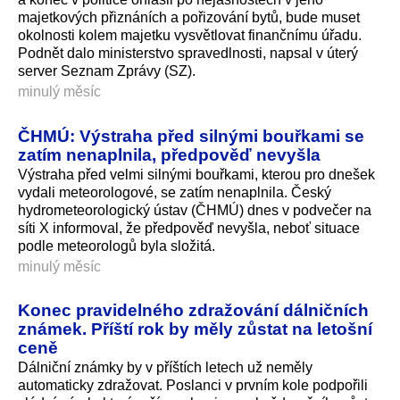
majetkových přiznáních a pořizování bytů, bude muset
okolnosti kolem majetku vysvětlovat finančnímu úřadu.
Podnět dalo ministerstvo spravedlnosti, napsal v úterý
server Seznam Zprávy (SZ).
minulý měsíc
ČHMÚ: Výstraha před silnými bouřkami se
zatím nenaplnila, předpověď nevyšla
Výstraha před velmi silnými bouřkami, kterou pro dnešek
vydali meteorologové, se zatím nenaplnila. Český
hydrometeorologický ústav (ČHMÚ) dnes v podvečer na
síti X informoval, že předpověď nevyšla, neboť situace
podle meteorologů byla složitá.
minulý měsíc
Konec pravidelného zdražování dálničních
známek. Příští rok by měly zůstat na letošní
ceně
Dálniční známky by v příštích letech už neměly
automaticky zdražovat. Poslanci v prvním kole podpořili