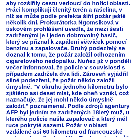
aby rozšířily cestu vedoucí do hořící oblasti.
Práci komplikují členitý terén a rašelina, v
níž se může podle prefekta šířit požár ještě
několik dní. Prokurátorka Ngomsiková v
tiskovém prohlášení uvedla, že mezi šesti
zadrženými je i jeden dobrovolný hasič,
který se přiznal k zapálení větviček pomocí
benzínu a zapalovače. Druhý podezřelý se
doznal k tomu, že požár založil odhozením
cigaretového nedopalku. Nuňez již v pondělí
večer informoval, že policie v souvislosti s
případem zadržela dva lidi. Zároveň vyjádřil
silné podezření, že požár někdo založil
úmyslně. "V okruhu jednoho kilometru bylo
zjištěno asi deset míst, kde oheň vznikl, což
naznačuje, že jej mohl někdo úmyslně
založit," poznamenal. Podle zdrojů agentury
AFP byl jedním ze zadržených 18letý muž, u
kterého policie našla zapalovač a který měl
ruce pokryté sazemi. Požár v oblasti
vzdálené asi 60 kilometrů od francouzské