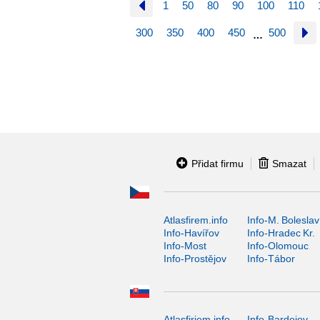
1
50
80
90
100
110
300
350
400
450
500
…
Přidat firmu
Smazat
Atlasfirem.info
Info-M. Boleslav
Info-Havířov
Info-Hradec Kr.
Info-Most
Info-Olomouc
Info-Prostějov
Info-Tábor
Atlasfiriem.info
Info-Bardejov