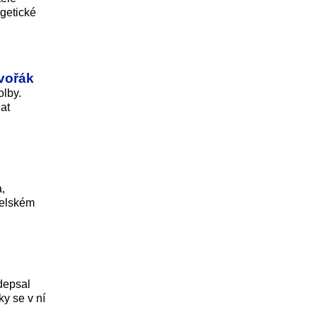
rgetické
Dvořák
olby.
at
,
aelském
depsal
y se v ní