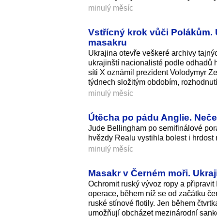
minulý měsíc
Vstřícný krok vůči Polákům. 
masakru
Ukrajina otevře veškeré archivy tajný
ukrajinští nacionalisté podle odhadů h
síti X oznámil prezident Volodymyr Z
týdnech složitým obdobím, rozhodnutí 
minulý měsíc
Útěcha po pádu Anglie. Neče
Jude Bellingham po semifinálové porá
hvězdy Realu vystihla bolest i hrdost
minulý měsíc
Masakr v Černém moři. Ukraji
Ochromit ruský vývoz ropy a připravit 
operace, během níž se od začátku če
ruské stínové flotily. Jen během čtvrt
umožňují obcházet mezinárodní sank