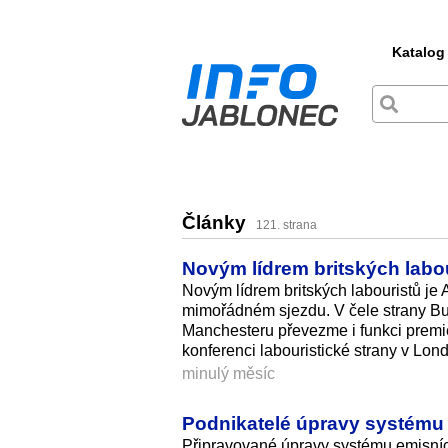
Katalog
Články
121. strana
Novým lídrem britských labo
Novým lídrem britských labouristů je
mimořádném sjezdu. V čele strany Bur
Manchesteru převezme i funkci pre
konferenci labouristické strany v Lon
minulý měsíc
Podnikatelé úpravy systému
Připravované úpravy systému emisníc