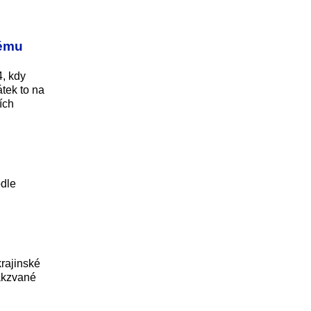
kému
4, kdy
átek to na
ích
odle
krajinské
akzvané