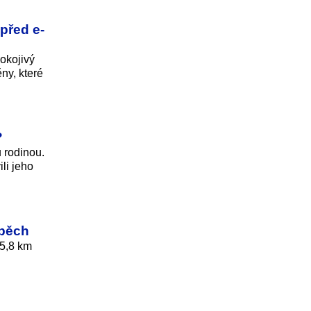
před e-
okojivý
ny, které
?
 rodinou.
li jeho
spěch
05,8 km