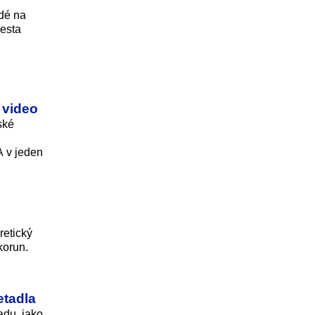
idé na
cesta
i video
ské
A v jeden
retický
korun.
etadla
adu, jako