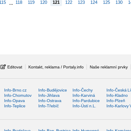
115
118
119
120
121
122
123
124
125
130
1
…
Editovat
Kontakt, reklama / Portaly.info
Naše reklamní prvky
Info-Brno.cz
Info-Budějovice
Info-Čechy
Info-Česká L
Info-Chomutov
Info-Jihlava
Info-Karviná
Info-Kladno
Info-Opava
Info-Ostrava
Info-Pardubice
Info-Plzeň
Info-Teplice
Info-Třebíč
Info-Ústí n.L.
Info-Karlovy 
Info-Bratislava
Info-Ban. Bystrica
Info-Humenné
Info-Komárn