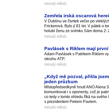
minulý měsíc
Zemřela irská oscarová hereč
V Dublinu ve čtvrtek večer po vleklý
Frickerová. Bylo jí 81 let. V pátek o 
holubí ženu ze snímku Sám doma 2: Z
minulý měsíc
Pavlásek s Riklem mají první 
Adam Pavlásek s Patrikem Riklem vyhrá
okruhu ATP.
minulý měsíc
„Když mě pozval, přišla jsem.
jeden průzkum
Místopředsedkyně hnutí ANO Alena Schi
komunikovat i s oponenty, což je pat
co tedy v tomto ohledu říká na svého
s prezidentem Petrem Pavlem.
minulý měsíc