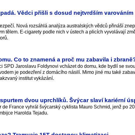
 padá. Vědci přišli s dosud nejtvrdším varováním 
ezpečí. Nová rozsáhlá analýza australských vědců přináší znep
m tělem. E-cigarety podle nich v ústech a plicích vyvolávají změ
orů.
domu. Co to znamená a proč mu zabavila i zbraně
ci SPD Jaroslavu Foldynovi vcházet do domu, kde bydlí se svou
vodem je podezření z domácího násilí. Mimo jiné mu také zabavi
kzvaný institut vykázání.
a spurtem dvou uprchlíků. Švýcar slaví kariérní ú
ur de France vyhrál švýcarský cyklista Mauro Schmid, jenž po 2
umbijce Harolda Tejadu.
ze? Tramvaje 15T dostanou klimatizaci