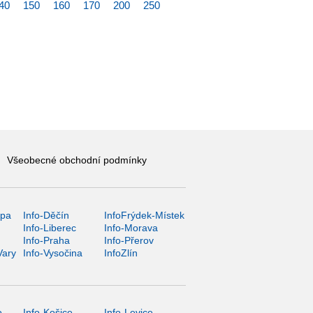
40
150
160
170
200
250
Všeobecné obchodní podmínky
ípa
Info-Děčín
InfoFrýdek-Místek
Info-Liberec
Info-Morava
Info-Praha
Info-Přerov
Vary
Info-Vysočina
InfoZlín
o
Info-Košice
Info-Levice