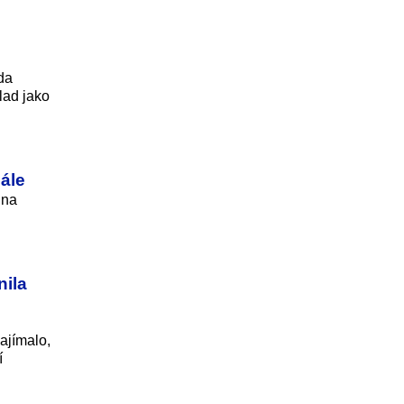
da
klad jako
nále
 na
nila
ajímalo,
í