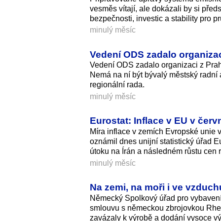
vesměs vítají, ale dokázali by si pře
bezpečnosti, investic a stability pro p
minulý měsíc
Vedení ODS zadalo organizac
Vedení ODS zadalo organizaci z Prah
Nemá na ní být bývalý městský radní a
regionální rada.
minulý měsíc
Eurostat: Inflace v EU v červ
Míra inflace v zemích Evropské unie 
oznámil dnes unijní statistický úřad 
útoku na Írán a následném růstu cen 
minulý měsíc
Na zemi, na moři i ve vzduch
Německý Spolkový úřad pro vybavení
smlouvu s německou zbrojovkou Rhei
zavázaly k výrobě a dodání vysoce v