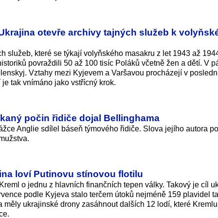
Ukrajina otevře archivy tajných služeb k volyňs
ch služeb, které se týkají volyňského masakru z let 1943 až 194
istoriků povraždili 50 až 100 tisíc Poláků včetně žen a dětí. V p
elenskyj. Vztahy mezi Kyjevem a Varšavou procházejí v posledn
je tak vnímáno jako vstřícný krok.
kaný počin řidiče dojal Bellinghama
žce Anglie sdílel báseň týmového řidiče. Slova jejího autora p
 mužstva.
na loví Putinovu stínovou flotilu
Kreml o jednu z hlavních finančních tepen války. Takový je cíl u
rvence podle Kyjeva stalo terčem útoků nejméně 159 plavidel t
ka měly ukrajinské drony zasáhnout dalších 12 lodí, které Kremlu
ce.