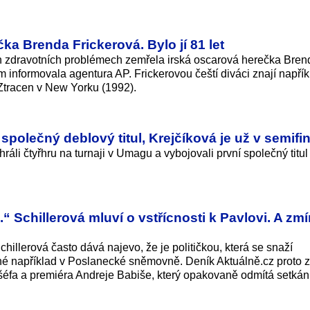
ka Brenda Frickerová. Bylo jí 81 let
ch zdravotních problémech zemřela irská oscarová herečka Bren
tom informovala agentura AP. Frickerovou čeští diváci znají napří
tracen v New Yorku (1992).
společný deblový titul, Krejčíková je už v semifi
li čtyřhru na turnaji v Umagu a vybojovali první společný titul
“ Schillerová mluví o vstřícnosti k Pavlovi. A zmí
llerová často dává najevo, že je političkou, která se snaží
rné například v Poslanecké sněmovně. Deník Aktuálně.cz proto z
 šéfa a premiéra Andreje Babiše, který opakovaně odmítá setkán