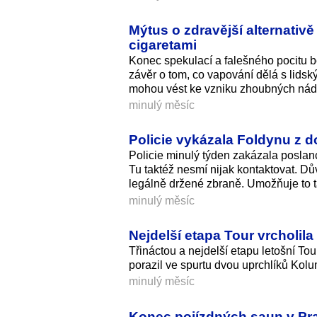
Mýtus o zdravější alternativě
cigaretami
Konec spekulací a falešného pocitu b
závěr o tom, co vapování dělá s lidský
mohou vést ke vzniku zhoubných nád
minulý měsíc
Policie vykázala Foldynu z 
Policie minulý týden zakázala poslan
Tu taktéž nesmí nijak kontaktovat. Dů
legálně držené zbraně. Umožňuje to ta
minulý měsíc
Nejdelší etapa Tour vrcholil
Třináctou a nejdelší etapu letošní To
porazil ve spurtu dvou uprchlíků Kol
minulý měsíc
Konec pojízdných saun v Pra