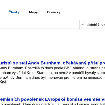
Články
Mapy
Obrázky
uristů se stal Andy Burnham, očekávaný příští pr
 Andy Burnham. Potvrdila to dnes podle BBC vládnoucí strana 
nham vystřídal Keira Starmera, po němž v pondělí bývalý staro
miéra.Andy Burnham dnes byl jmenován premiérem na mimořádn
dýně.
 emisních povolenek Evropské komise vesměs vít
h povolenek, které dnes představila Evropská komise, podnika