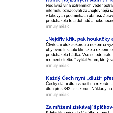
Nedávná vlna extrémních veder potráp
internetu označovali za „nejlevnější 
v takových podmínkách obnáší. Zpráv
předcházela léta dohadů a nekonečné
minulý měsíc
„Nejdřív křik, pak houkačky a 
Čtvrteční útok sekerou a nožem si vyž
ubytovně Institutu klinické a experim
předcházela hádka. Vše se odehrálo bl
moment střelbu,“ vylíčil Adam, který se
minulý měsíc
Každý Čech nyní „dluží“ přes
Český státní dluh vzrostl na rekordní
dluh přes 342 tisíc korun. Náklady na
minulý měsíc
Za mřížemi získávají špičkovo
Kdyby filmový rada Vacátko znovu hle