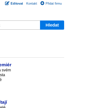
Editovat
Kontakt
Přidat firmu
Hledat
emiér
na svém
sta
é
ají
telé