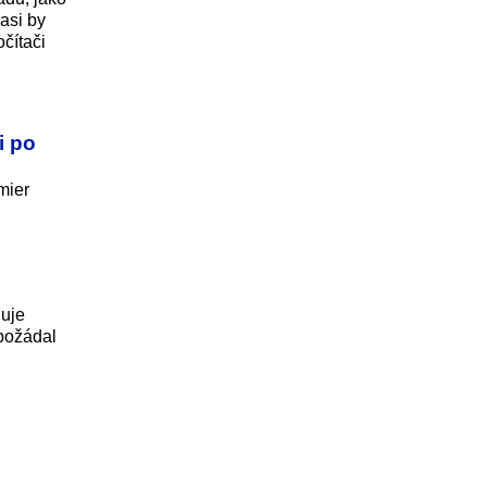
asi by
čítači
i po
mier
nuje
 požádal