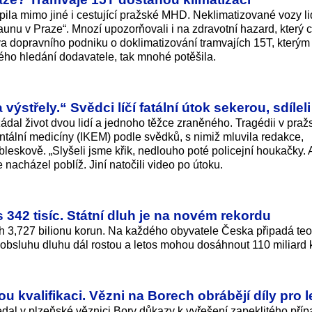
ila mimo jiné i cestující pražské MHD. Neklimatizované vozy l
saunu v Praze“. Mnozí upozorňovali i na zdravotní hazard, který 
a dopravního podniku o doklimatizování tramvajích 15T, kterým
ho hledání dodavatele, tak mnohé potěšila.
výstřely.“ Svědci líčí fatální útok sekerou, sdílel
ádal život dvou lidí a jednoho těžce zraněného. Tragédii v praž
entální medicíny (IKEM) podle svědků, s nimiž mluvila redakce,
eskově. „Slyšeli jsme křik, nedlouho poté policejní houkačky. 
 nacházel poblíž. Jiní natočili video po útoku.
 342 tisíc. Státní dluh je na novém rekordu
ch 3,727 bilionu korun. Na každého obyvatele Česka připadá teo
 obsluhu dluhu dál rostou a letos mohou dosáhnout 110 miliard 
u kvalifikaci. Vězni na Borech obrábějí díly pro l
dal v plzeňské věznici Bory důkazy k vyřešení zapeklitého příp