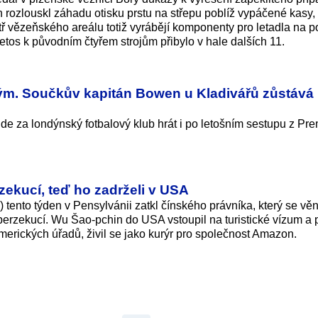
 rozlouskl záhadu otisku prstu na střepu poblíž vypáčené kasy, 
tř vězeňského areálu totiž vyrábějí komponenty pro letadla na po
etos k původním čtyřem strojům přibylo v hale dalších 11.
ým. Součkův kapitán Bowen u Kladivářů zůstává 
 za londýnský fotbalový klub hrát i po letošním sestupu z Pre
zekucí, teď ho zadrželi v USA
) tento týden v Pensylvánii zatkl čínského právníka, který se vě
perzekucí. Wu Šao-pchin do USA vstoupil na turistické vízum a
merických úřadů, živil se jako kurýr pro společnost Amazon.