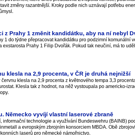
dstavit změny razantnější. Kroky podle nich uznávají potřebu ene
růmysl.
i z Prahy 1 změnit kandidátku, aby na ní nebyl 
y 1 do týdne přepracovat kandidátku pro podzimní komunální v
 exstarosta Prahy 1 Filip Dvořák. Pokud tak neučiní, má to uděl
nu klesla na 2,9 procenta, v ČR je druhá nejnižší
v červnu klesla na 2,9 procenta z květnového tempa 3,3 procenta
Eurostat. Klesla tak z hodnot, na něž vystoupala po americko-izr
ropy.
u. Německo vyvíjí vlastní laserové zbraně
, informační technologie a využívání Bundeswehru (BAINB) po
nmetall a evropským zbrojním konsorciem MBDA. Obě zbrojovk
ýkonných laserů pro německé námořnictvo.