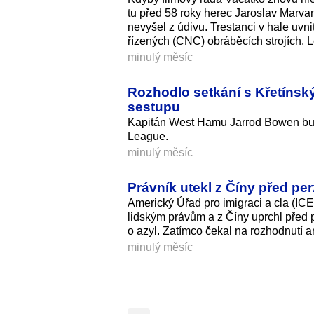
tu před 58 roky herec Jaroslav Marvan
nevyšel z údivu. Trestanci v hale uvni
řízených (CNC) obráběcích strojích. L
minulý měsíc
Rozhodlo setkání s Křetínsk
sestupu
Kapitán West Hamu Jarrod Bowen bude
League.
minulý měsíc
Právník utekl z Číny před per
Americký Úřad pro imigraci a cla (ICE
lidským právům a z Číny uprchl před 
o azyl. Zatímco čekal na rozhodnutí a
minulý měsíc