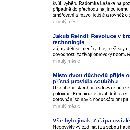
kvůli výběru Radomíra Lašáka na pozi
případně do přechodu na jinou formu p
směřování a rozvoj letiště a rovněž o s
minulý měsíc
Jakub Reindl: Revoluce v kro
technologie
Zájmy dětí se mění rychleji než kdy d
dovednosti zažívají obrovský boom. R
minulý měsíc
Místo dvou důchodů přijde o
přísná pravidla souběhu
U souběhu starobní a vdovské penze s
polovinu. Kombinace invalidního a s
dorovnání se navíc nedočkáte ani př
minulý měsíc
Vše bylo jinak. Z čápa uvázl
Neobvyklý výjezd mají za sebou hasič