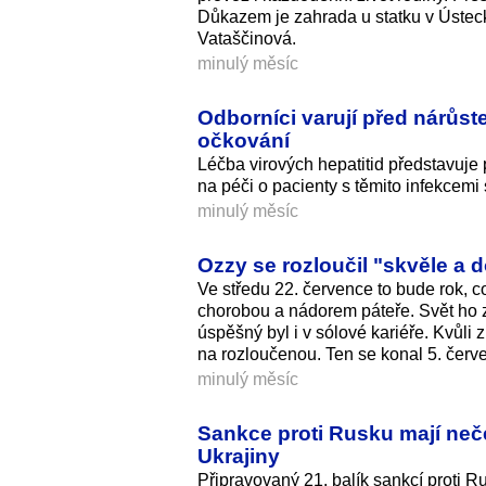
Důkazem je zahrada u statku v Ústecké
Vataščinová.
minulý měsíc
Odborníci varují před nárůst
očkování
Léčba virových hepatitid představuje 
na péči o pacienty s těmito infekcemi 
minulý měsíc
Ozzy se rozloučil "skvěle a 
Ve středu 22. července to bude rok,
chorobou a nádorem páteře. Svět ho 
úspěšný byl i v sólové kariéře. Kvůli
na rozloučenou. Ten se konal 5. čer
minulý měsíc
Sankce proti Rusku mají neče
Ukrajiny
Připravovaný 21. balík sankcí proti R