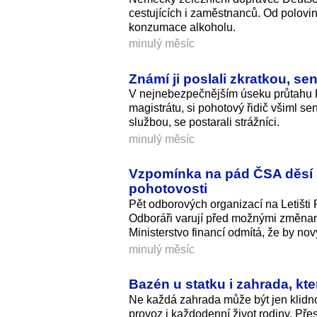
cestujících i zaměstnanců. Od polovi
konzumace alkoholu.
minulý měsíc
Známí ji poslali zkratkou, s
V nejnebezpečnějším úseku průtahu 
magistrátu, si pohotový řidič všiml s
službou, se postarali strážníci.
minulý měsíc
Vzpomínka na pád ČSA děsí z
pohotovosti
Pět odborových organizací na Letišti
Odboráři varují před možnými změnami 
Ministerstvo financí odmítá, že by no
minulý měsíc
Bazén u statku i zahrada, kter
Ne každá zahrada může být jen klidn
provoz i každodenní život rodiny. Přes