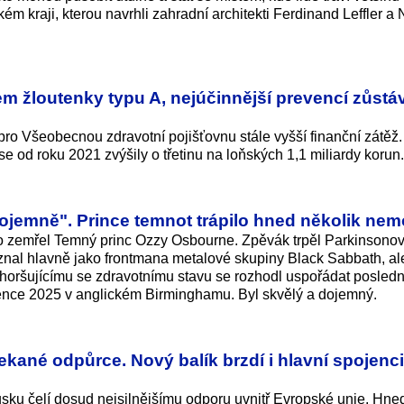
m kraji, kterou navrhli zahradní architekti Ferdinand Leffler a 
em žloutenky typu A, nejúčinnější prevencí zůstá
pro Všeobecnou zdravotní pojišťovnu stále vyšší finanční zátěž
se od roku 2021 zvýšily o třetinu na loňských 1,1 miliardy korun.
dojemně". Prince temnot trápilo hned několik nem
 co zemřel Temný princ Ozzy Osbourne. Zpěvák trpěl Parkinsono
znal hlavně jako frontmana metalové skupiny Black Sabbath, al
 zhoršujícímu se zdravotnímu stavu se rozhodl uspořádat posledn
vence 2025 v anglickém Birminghamu. Byl skvělý a dojemný.
kané odpůrce. Nový balík brzdí i hlavní spojenci
usku čelí dosud nejsilnějšímu odporu uvnitř Evropské unie. Hne