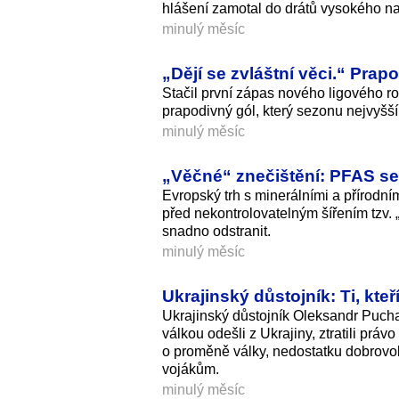
hlášení zamotal do drátů vysokého napě
minulý měsíc
„Dějí se zvláštní věci.“ Pra
Stačil první zápas nového ligového ro
prapodivný gól, který sezonu nejvyšší
minulý měsíc
„Věčné“ znečištění: PFAS se
Evropský trh s minerálními a přírodn
před nekontrolovatelným šířením tzv. 
snadno odstranit.
minulý měsíc
Ukrajinský důstojník: Ti, kteř
Ukrajinský důstojník Oleksandr Puchals
válkou odešli z Ukrajiny, ztratili prá
o proměně války, nedostatku dobrovoln
vojákům.
minulý měsíc