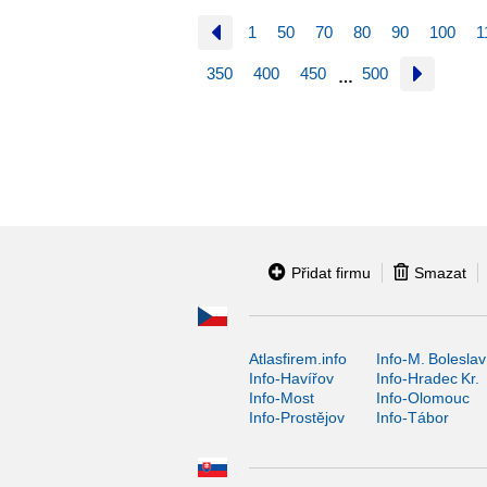
1
50
70
80
90
100
1
350
400
450
500
…
Přidat firmu
Smazat
Atlasfirem.info
Info-M. Boleslav
Info-Havířov
Info-Hradec Kr.
Info-Most
Info-Olomouc
Info-Prostějov
Info-Tábor