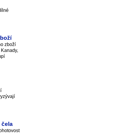
ílné
zboží
o zboží
y Kanady,
upí
í
vyzývají
 čela
pohotovost