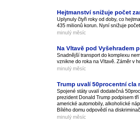
Hejtmanství snižuje počet za
Uplynuly čtyři roky od doby, co hejtma
435 milionů korun. Nyní snižuje poče
minulý měsíc
Na Vltavě pod Vyšehradem po
Snadnější transport do komplexu nem
vznikne do roka na Vltavě. Záměr v ho
minulý měsíc
Trump uvalí 50procentní cla
Spojené státy uvalí dodatečná 50proc
prezident Donald Trump podpisem tří 
americké automobily, alkoholické nápo
Bílého domu odpovědí na diskriminačn
minulý měsíc