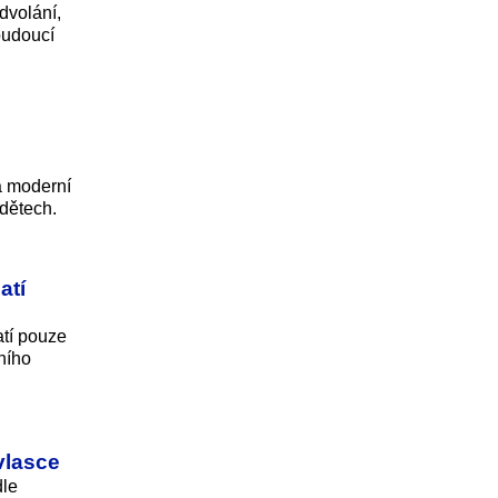
dvolání,
budoucí
 a moderní
dětech.
atí
atí pouze
ního
vlasce
dle