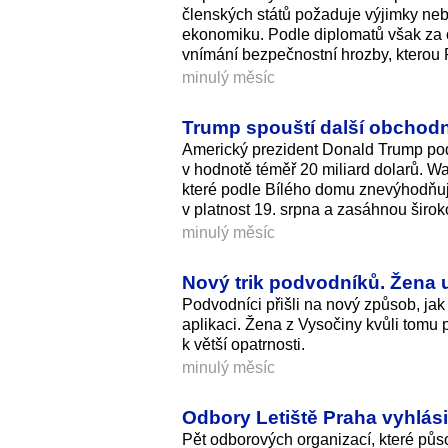
členských států požaduje výjimky neb
ekonomiku. Podle diplomatů však za o
vnímání bezpečnostní hrozby, kterou R
minulý měsíc
Trump spouští další obchodn
Americký prezident Donald Trump po
v hodnotě téměř 20 miliard dolarů. W
které podle Bílého domu znevýhodňují
v platnost 19. srpna a zasáhnou širok
minulý měsíc
Nový trik podvodníků. Žena uv
Podvodníci přišli na nový způsob, jak 
aplikaci. Žena z Vysočiny kvůli tomu p
k větší opatrnosti.
minulý měsíc
Odbory Letiště Praha vyhlás
Pět odborových organizací, které půs