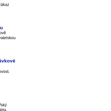
 zákaz
ku
dově
vatelskou
távkové
ovost.
řský
léta.