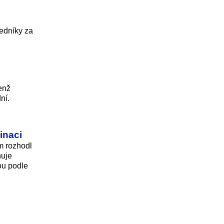
ředníky za
enž
ní.
inaci
m rozhodl
ňuje
ou podle