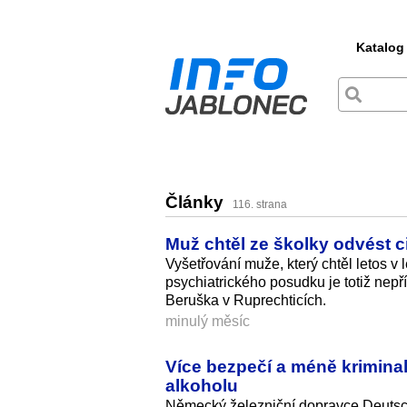
Katalog
Články
116. strana
Muž chtěl ze školky odvést ci
Vyšetřování muže, který chtěl letos v 
psychiatrického posudku je totiž nepří
Beruška v Ruprechticích.
minulý měsíc
Více bezpečí a méně krimina
alkoholu
Německý železniční dopravce Deutsc