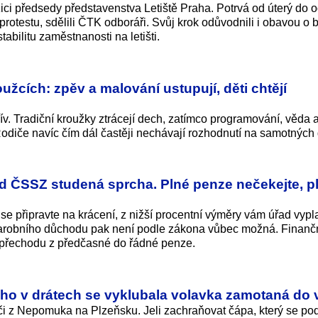
ci předsedy představenstva Letiště Praha. Potrvá od úterý do o
rotestu, sdělili ČTK odboráři. Svůj krok odůvodnili i obavou o 
tabilitu zaměstnanosti na letišti.
užcích: zpěv a malování ustupují, děti chtějí
řív. Tradiční kroužky ztrácejí dech, zatímco programování, věda
odiče navíc čím dál častěji nechávají rozhodnutí na samotných 
d ČSSZ studená sprcha. Plné penze nečekejte, pl
e připravte na krácení, z nižší procentní výměry vám úřad vypl
tarobního důchodu pak není podle zákona vůbec možná. Finanč
i přechodu z předčasné do řádné penze.
ého v drátech se vyklubala volavka zamotaná do 
i z Nepomuka na Plzeňsku. Jeli zachraňovat čápa, který se po