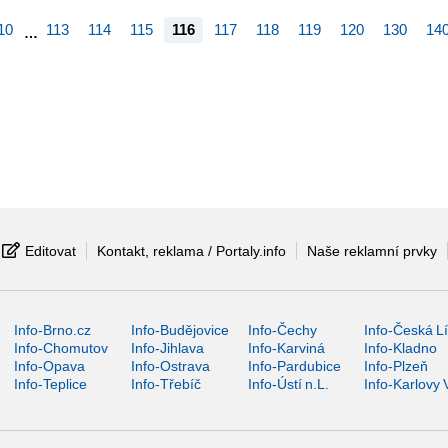
10
113
114
115
116
117
118
119
120
130
14
…
Editovat
Kontakt, reklama / Portaly.info
Naše reklamní prvky
Info-Brno.cz
Info-Budějovice
Info-Čechy
Info-Česká L
Info-Chomutov
Info-Jihlava
Info-Karviná
Info-Kladno
Info-Opava
Info-Ostrava
Info-Pardubice
Info-Plzeň
Info-Teplice
Info-Třebíč
Info-Ústí n.L.
Info-Karlovy 