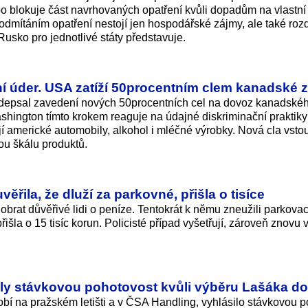
o blokuje část navrhovaných opatření kvůli dopadům na vlastní
dmítáním opatření nestojí jen hospodářské zájmy, ale také rozd
usko pro jednotlivé státy představuje.
í úder. USA zatíží 50procentním clem kanadské 
depsal zavedení nových 50procentních cel na dovoz kanadskéh
ashington tímto krokem reaguje na údajné diskriminační praktik
 americké automobily, alkohol i mléčné výrobky. Nová cla vsto
ou škálu produktů.
ěřila, že dluží za parkovné, přišla o tisíce
obrat důvěřivé lidi o peníze. Tentokrát k němu zneužili parkovac
řišla o 15 tisíc korun. Policisté případ vyšetřují, zároveň znovu 
ily stávkovou pohotovost kvůli výběru Lašáka do
obí na pražském letišti a v ČSA Handling, vyhlásilo stávkovou 