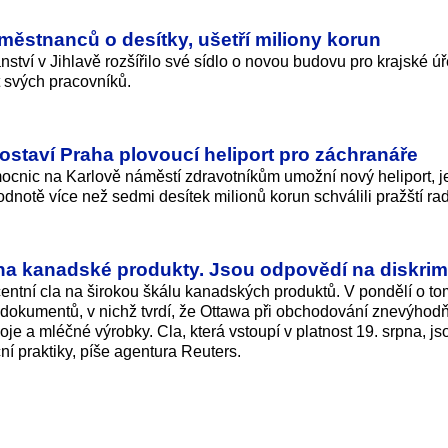
městnanců o desítky, ušetří miliony korun
nství v Jihlavě rozšířilo své sídlo o novou budovu pro krajské ú
t svých pracovníků.
staví Praha plovoucí heliport pro záchranáře
ocnic na Karlově náměstí zdravotníkům umožní nový heliport, j
dnotě více než sedmi desítek milionů korun schválili pražští rad
 na kanadské produkty. Jsou odpovědí na diskrim
entní cla na širokou škálu kanadských produktů. V pondělí o to
dokumentů, v nichž tvrdí, že Ottawa při obchodování znevýhod
je a mléčné výrobky. Cla, která vstoupí v platnost 19. srpna, js
í praktiky, píše agentura Reuters.