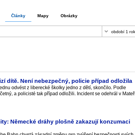
Články
Mapy
Obrázky
zí dítě. Není nebezpečný, policie případ odložila
lednu odvést z liberecké školky jedno z dětí, skončilo. Podle
četný, a policisté tak případ odložili. Incident se odehrál v Mate
lity: Německé dráhy plošně zakazují konzumaci
he Bahn chystá zásadní změnu pro zvýšení bezpečnosti svých