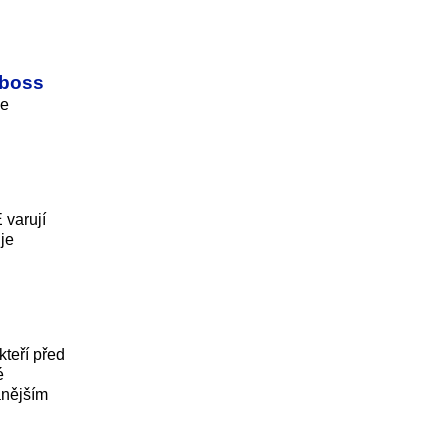
 boss
je
 varují
je
kteří před
é
anějším