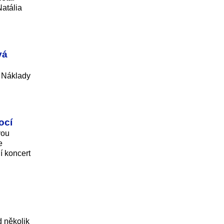
Natália
vá
. Náklady
ocí
vou
e
í koncert
d několik