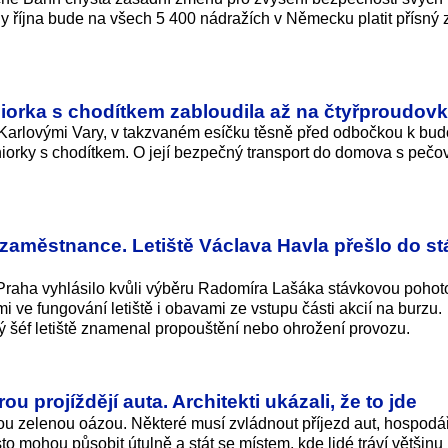
ny října bude na všech 5 400 nádražích v Německu platit přísný
eniorka s chodítkem zabloudila až na čtyřproudov
Karlovými Vary, v takzvaném esíčku těsně před odbočkou k bu
eniorky s chodítkem. O její bezpečný transport do domova s pečo
aměstnance. Letiště Václava Havla přešlo do s
 Praha vyhlásilo kvůli výběru Radomíra Lašáka stávkovou pohot
ve fungování letiště i obavami ze vstupu části akcií na burzu.
vý šéf letiště znamenal propouštění nebo ohrožení provozu.
ou projíždějí auta. Architekti ukázali, že to jde
ou zelenou oázou. Některé musí zvládnout příjezd aut, hospodá
to mohou působit útulně a stát se místem, kde lidé tráví většinu 