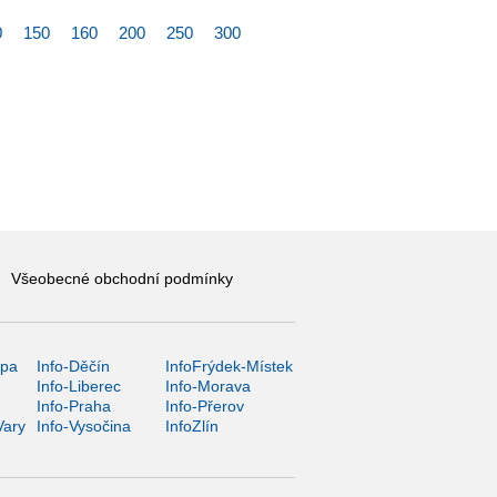
0
150
160
200
250
300
Všeobecné obchodní podmínky
ípa
Info-Děčín
InfoFrýdek-Místek
Info-Liberec
Info-Morava
Info-Praha
Info-Přerov
Vary
Info-Vysočina
InfoZlín