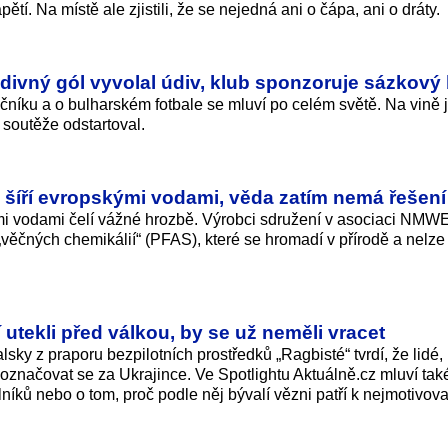
tí. Na místě ale zjistili, že se nejedná ani o čápa, ani o dráty.
podivný gól vyvolal údiv, klub sponzoruje sázkový
čníku a o bulharském fotbale se mluví po celém světě. Na vině 
 soutěže odstartoval.
 šíří evropskými vodami, věda zatím nemá řešení
ími vodami čelí vážné hrozbě. Výrobci sdružení v asociaci NMWE
„věčných chemikálií“ (PFAS), které se hromadí v přírodě a nelze 
í utekli před válkou, by se už neměli vracet
ky z praporu bezpilotních prostředků „Ragbisté“ tvrdí, že lidé, 
vo označovat se za Ukrajince. Ve Spotlightu Aktuálně.cz mluví tak
íků nebo o tom, proč podle něj bývalí vězni patří k nejmotivov