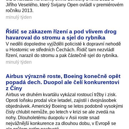
Jiřího Veselého, který Svijany Open ovládl v premiérovém
ročníku 2013.
minulý týden
Řidič se zákazem řízení a pod vlivem drog
havaroval do stromu a sjel do rybníka
V neděli dopoledne vyjížděli policisté k dopravní nehodě
u Hostomic ve středních Čechách. Řidič tam nezvládl
řízení, narazil do stromu a pak částečně sjel do rybníka.
minulý týden
Airbus výrazně roste, Boeing konečně opět
popadá dech. Duopol ale čelí konkurentovi
z Číny
Airbus ve druhém kvartálu vykázal rostoucí tržby i zisk.
Oproti loňsku prodal více letadel, zajistil i dvojnásobek
objednávek. Americký Boeing se letos podobně vysokými
čísly chlubit nemůže, po letech v krizi se ale zvedá na
nohy. Dlouholetému duopolu v Asii roste snad
nejvážnější konkurence za dlouhou dobu, v Evropě se