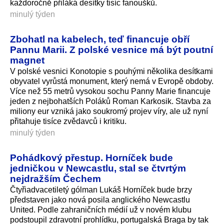
každoročně přiláká desítky tisíc fanoušků.
minulý týden
Zbohatl na kabelech, teď financuje obří
Pannu Marii. Z polské vesnice má být poutní
magnet
V polské vesnici Konotopie s pouhými několika desítkami
obyvatel vyrůstá monument, který nemá v Evropě obdoby.
Více než 55 metrů vysokou sochu Panny Marie financuje
jeden z nejbohatších Poláků Roman Karkosik. Stavba za
miliony eur vzniká jako soukromý projev víry, ale už nyní
přitahuje tisíce zvědavců i kritiku.
minulý týden
Pohádkový přestup. Horníček bude
jedničkou v Newcastlu, stal se čtvrtým
nejdražším Čechem
Čtyřiadvacetiletý gólman Lukáš Horníček bude brzy
představen jako nová posila anglického Newcastlu
United. Podle zahraničních médií už v novém klubu
podstoupil zdravotní prohlídku, portugalská Braga by tak