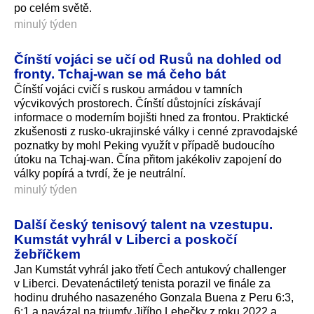
po celém světě.
minulý týden
Čínští vojáci se učí od Rusů na dohled od
fronty. Tchaj-wan se má čeho bát
Čínští vojáci cvičí s ruskou armádou v tamních
výcvikových prostorech. Čínští důstojníci získávají
informace o moderním bojišti hned za frontou. Praktické
zkušenosti z rusko-ukrajinské války i cenné zpravodajské
poznatky by mohl Peking využít v případě budoucího
útoku na Tchaj-wan. Čína přitom jakékoliv zapojení do
války popírá a tvrdí, že je neutrální.
minulý týden
Další český tenisový talent na vzestupu.
Kumstát vyhrál v Liberci a poskočí
žebříčkem
Jan Kumstát vyhrál jako třetí Čech antukový challenger
v Liberci. Devatenáctiletý tenista porazil ve finále za
hodinu druhého nasazeného Gonzala Buena z Peru 6:3,
6:1 a navázal na triumfy Jiřího Lehečky z roku 2022 a