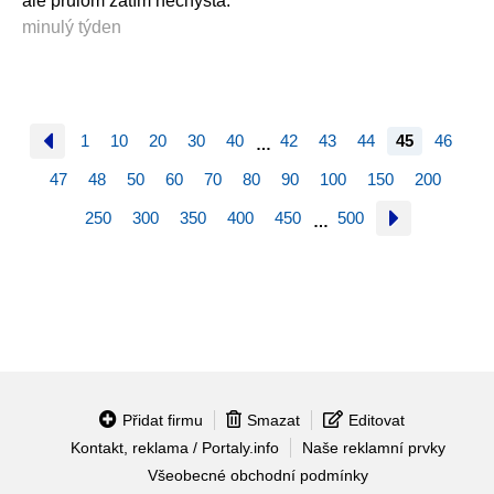
ale průlom zatím nechystá.
minulý týden
1
10
20
30
40
42
43
44
45
46
…
47
48
50
60
70
80
90
100
150
200
250
300
350
400
450
500
…
Přidat firmu
Smazat
Editovat
Kontakt, reklama / Portaly.info
Naše reklamní prvky
Všeobecné obchodní podmínky