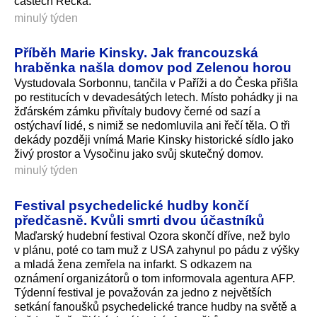
částech Řecka.
minulý týden
Příběh Marie Kinsky. Jak francouzská
hraběnka našla domov pod Zelenou horou
Vystudovala Sorbonnu, tančila v Paříži a do Česka přišla
po restitucích v devadesátých letech. Místo pohádky ji na
žďárském zámku přivítaly budovy černé od sazí a
ostýchaví lidé, s nimiž se nedomluvila ani řečí těla. O tři
dekády později vnímá Marie Kinsky historické sídlo jako
živý prostor a Vysočinu jako svůj skutečný domov.
minulý týden
Festival psychedelické hudby končí
předčasně. Kvůli smrti dvou účastníků
Maďarský hudební festival Ozora skončí dříve, než bylo
v plánu, poté co tam muž z USA zahynul po pádu z výšky
a mladá žena zemřela na infarkt. S odkazem na
oznámení organizátorů o tom informovala agentura AFP.
Týdenní festival je považován za jedno z největších
setkání fanoušků psychedelické trance hudby na světě a