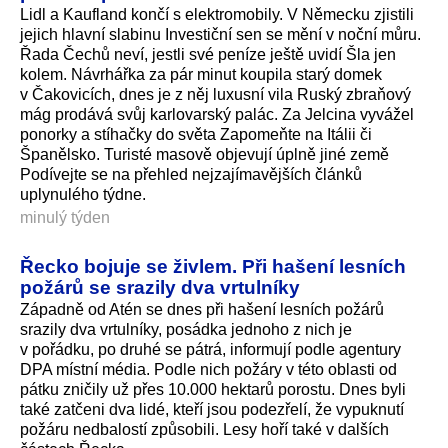
Lidl a Kaufland končí s elektromobily. V Německu zjistili
jejich hlavní slabinu Investiční sen se mění v noční můru.
Řada Čechů neví, jestli své peníze ještě uvidí Šla jen
kolem. Návrhářka za pár minut koupila starý domek
v Čakovicích, dnes je z něj luxusní vila Ruský zbraňový
mág prodává svůj karlovarský palác. Za Jelcina vyvážel
ponorky a stíhačky do světa Zapomeňte na Itálii či
Španělsko. Turisté masově objevují úplně jiné země
Podívejte se na přehled nejzajímavějších článků
uplynulého týdne.
minulý týden
Řecko bojuje se živlem. Při hašení lesních
požárů se srazily dva vrtulníky
Západně od Atén se dnes při hašení lesních požárů
srazily dva vrtulníky, posádka jednoho z nich je
v pořádku, po druhé se pátrá, informují podle agentury
DPA místní média. Podle nich požáry v této oblasti od
pátku zničily už přes 10.000 hektarů porostu. Dnes byli
také zatčeni dva lidé, kteří jsou podezřelí, že vypuknutí
požáru nedbalostí způsobili. Lesy hoří také v dalších