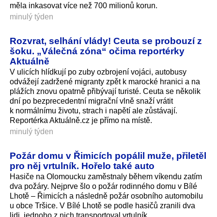
měla inkasovat více než 700 milionů korun.
minulý týden
Rozvrat, selhání vlády! Ceuta se probouzí z
šoku. „Válečná zóna“ očima reportérky
Aktuálně
V ulicích hlídkují po zuby ozbrojení vojáci, autobusy
odvážejí zadržené migranty zpět k marocké hranici a na
plážích znovu opatrně přibývají turisté. Ceuta se několik
dní po bezprecedentní migrační vlně snaží vrátit
k normálnímu životu, strach i napětí ale zůstávají.
Reportérka Aktuálně.cz je přímo na místě.
minulý týden
Požár domu v Řimicích popálil muže, přiletěl
pro něj vrtulník. Hořelo také auto
Hasiče na Olomoucku zaměstnaly během víkendu zatím
dva požáry. Nejprve šlo o požár rodinného domu v Bílé
Lhotě – Řimicích a následně požár osobního automobilu
u obce Tršice. V Bílé Lhotě se podle hasičů zranili dva
lidi, jednoho z nich transportoval vrtulník.