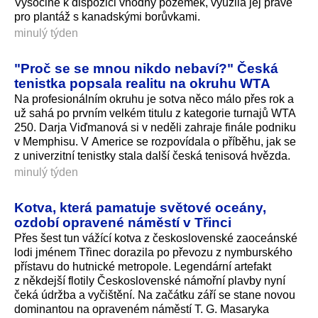
Vysočině k dispozici vhodný pozemek, využila jej právě
pro plantáž s kanadskými borůvkami.
minulý týden
"Proč se se mnou nikdo nebaví?" Česká
tenistka popsala realitu na okruhu WTA
Na profesionálním okruhu je sotva něco málo přes rok a
už sahá po prvním velkém titulu z kategorie turnajů WTA
250. Darja Viďmanová si v neděli zahraje finále podniku
v Memphisu. V Americe se rozpovídala o příběhu, jak se
z univerzitní tenistky stala další česká tenisová hvězda.
minulý týden
Kotva, která pamatuje světové oceány,
ozdobí opravené náměstí v Třinci
Přes šest tun vážící kotva z československé zaoceánské
lodi jménem Třinec dorazila po převozu z nymburského
přístavu do hutnické metropole. Legendární artefakt
z někdejší flotily Československé námořní plavby nyní
čeká údržba a vyčištění. Na začátku září se stane novou
dominantou na opraveném náměstí T. G. Masaryka