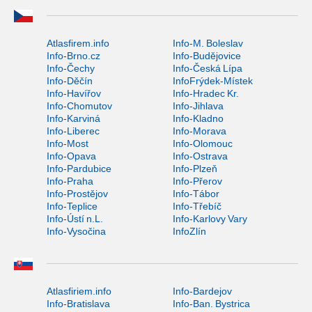
Atlasfirem.info
Info-M. Boleslav
Info-Brno.cz
Info-Budějovice
Info-Čechy
Info-Česká Lípa
Info-Děčín
InfoFrýdek-Místek
Info-Havířov
Info-Hradec Kr.
Info-Chomutov
Info-Jihlava
Info-Karviná
Info-Kladno
Info-Liberec
Info-Morava
Info-Most
Info-Olomouc
Info-Opava
Info-Ostrava
Info-Pardubice
Info-Plzeň
Info-Praha
Info-Přerov
Info-Prostějov
Info-Tábor
Info-Teplice
Info-Třebíč
Info-Ústí n.L.
Info-Karlovy Vary
Info-Vysočina
InfoZlín
Atlasfiriem.info
Info-Bardejov
Info-Bratislava
Info-Ban. Bystrica