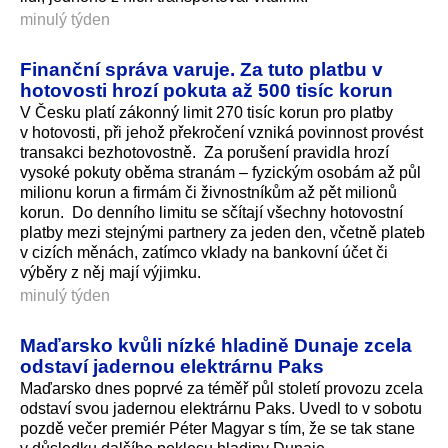
minulý týden
Finanční správa varuje. Za tuto platbu v
hotovosti hrozí pokuta až 500 tisíc korun
V Česku platí zákonný limit 270 tisíc korun pro platby
v hotovosti, při jehož překročení vzniká povinnost provést
transakci bezhotovostně. Za porušení pravidla hrozí
vysoké pokuty oběma stranám – fyzickým osobám až půl
milionu korun a firmám či živnostníkům až pět milionů
korun. Do denního limitu se sčítají všechny hotovostní
platby mezi stejnými partnery za jeden den, včetně plateb
v cizích měnách, zatímco vklady na bankovní účet či
výběry z něj mají výjimku.
minulý týden
Maďarsko kvůli nízké hladině Dunaje zcela
odstaví jadernou elektrárnu Paks
Maďarsko dnes poprvé za téměř půl století provozu zcela
odstaví svou jadernou elektrárnu Paks. Uvedl to v sobotu
pozdě večer premiér Péter Magyar s tím, že se tak stane