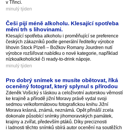
v Třinci.
minulý týden
Češi pijí méně alkoholu. Klesající spotřeba
mění trh s lihovinami.
Klesající spotřeba alkoholu i proměňující se preference
českých zákazníků podle generální ředitelky výrobce
lihovin Stock Plzeň – Božkov Romany Jourdren nutí
výrobce rozšiřovat nabídku o nové kategorie, například
nízkoalkoholické či ready-to-drink nápoje.
minulý týden
Pro dobrý snímek se musíte obětovat, říká
oceněný fotograf, který splynul s přírodou
Zdeněk Vošický s láskou a celoživotní autorskou věrností
ke krajině a přírodě jižní Moravy právě vydal svoji
sedmou velkoformátovou fotografickou knihu Jižní
Morava krásná, známá, neznámá. Opět přináší zcela
dokonale působící snímky jihomoravských památek,
krajiny a zvířat, především ptáků. Díky preciznosti
i ladnosti těchto snímků sbírá autor ocenění na soutěžích