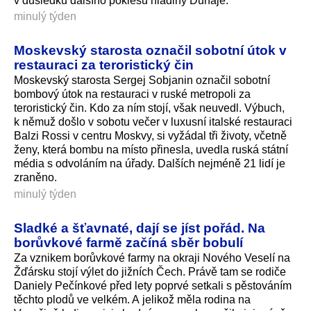
v důsledku dalšího poklesu hladiny Dunaje.
minulý týden
Moskevský starosta označil sobotní útok v
restauraci za teroristický čin
Moskevský starosta Sergej Sobjanin označil sobotní
bombový útok na restauraci v ruské metropoli za
teroristický čin. Kdo za ním stojí, však neuvedl. Výbuch,
k němuž došlo v sobotu večer v luxusní italské restauraci
Balzi Rossi v centru Moskvy, si vyžádal tři životy, včetně
ženy, která bombu na místo přinesla, uvedla ruská státní
média s odvoláním na úřady. Dalších nejméně 21 lidí je
zraněno.
minulý týden
Sladké a šťavnaté, dají se jíst pořád. Na
borůvkové farmě začíná sběr bobulí
Za vznikem borůvkové farmy na okraji Nového Veselí na
Žďársku stojí výlet do jižních Čech. Právě tam se rodiče
Daniely Pečínkové před lety poprvé setkali s pěstováním
těchto plodů ve velkém. A jelikož měla rodina na