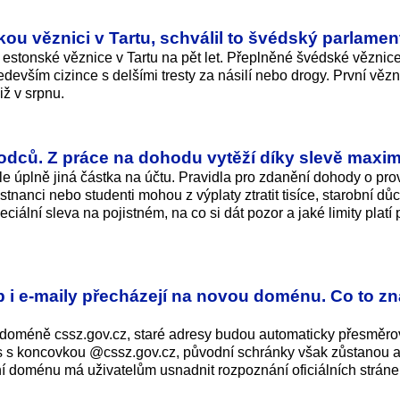
u věznici v Tartu, schválil to švédský parlamen
estonské věznice v Tartu na pět let. Přeplněné švédské věznice
edevším cizince s delšími tresty za násilí nebo drogy. První věz
ž v srpnu.
hodců. Z práce na dohodu vytěží díky slevě max
le úplně jiná částka na účtu. Pravidla pro zdanění dohody o pr
anci nebo studenti mohou z výplaty ztratit tisíce, starobní dů
ciální sleva na pojistném, na co si dát pozor a jaké limity platí 
eb i e-maily přecházejí na novou doménu. Co to 
a doméně cssz.gov.cz, staré adresy budou automaticky přesměro
s s koncovkou @cssz­.gov.cz, původní schránky však zůstanou a
í doménu má uživatelům usnadnit rozpoznání oficiálních stráne