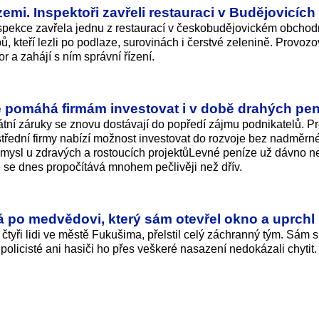
emi. Inspektoři zavřeli restauraci v Budějovicích
nspekce zavřela jednu z restaurací v českobudějovickém obcho
ů, kteří lezli po podlaze, surovinách i čerstvé zelenině. Provozo
or a zahájí s ním správní řízení.
pomáhá firmám investovat i v době drahých pe
tátní záruky se znovu dostávají do popředí zájmu podnikatelů. 
třední firmy nabízí možnost investovat do rozvoje bez nadměrn
smysl u zdravých a rostoucích projektůLevné peníze už dávno n
e se dnes propočítává mnohem pečlivěji než dřív.
á po medvědovi, který sám otevřel okno a uprchl
čtyři lidi ve městě Fukušima, přelstil celý záchranný tým. Sám si
 policisté ani hasiči ho přes veškeré nasazení nedokázali chytit.