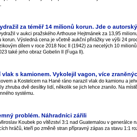
.
ydražil za téměř 14 milionů korun. Jde o autorsk
vydražil v aukci pražského Arthouse Hejtmánek za 13,95 milionu
nu korun. Výsledná cena je včetně aukční přirážky ve výši 24 pro
kovým dílem v roce 2018 Noc II (1942) za necelých 10 milionů
3 také jeho obraz Gobelin II (Fuga II).
í vlak s kamionem. Vykolejil vagon, více zraněný
jovem a Kostelcem na Hané ráno narazil vlak do kamionu a jeh
ly zhruba dvě desítky lidí, několik se jich lehce zranilo. Na míst
anného systému.
mný problém. Náhradníci zářili
Miroslav Koubek po vítězství 3:1 nad Guatemalou v generálce n
jících hráčů, kteří po změně stran přípravný zápas za stavu 1:1 ro