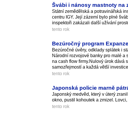
Švábi i nánosy mastnoty na z
Státní zemědělská a potravinářská i
centru IGY. Její zázemí bylo plné šváb
inspektoři zakázali další užívání prost
tento rok
Bezúročný program Expanze 
Bezúročné úvěry, odklady splátek i s
Národní rozvojové banky pro malé a s
na cash flow firmy.Nulový úrok dává 
samozřejmostí a každá větší investic
tento rok
Japonská policie marně pátr
Japonský medvěd, který v úterý zranil 
okno, pustil kohoutek a zmizel. Lovci,
tento rok