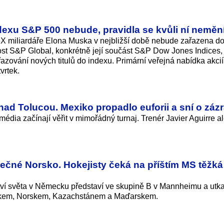
dexu S&P 500 nebude, pravidla se kvůli ní neměn
 miliardáře Elona Muska v nejbližší době nebude zařazena do 
t S&P Global, konkrétně její součást S&P Dow Jones Indices,
řazování nových titulů do indexu. Primární veřejná nabídka akcií
vrtek.
nad Tolucou. Mexiko propadlo euforii a sní o záz
média začínají věřit v mimořádný turnaj. Trenér Javier Aguirre a
čné Norsko. Hokejisty čeká na příštím MS těžká
ství světa v Německu představí ve skupině B v Mannheimu a utka
kem, Norskem, Kazachstánem a Maďarskem.