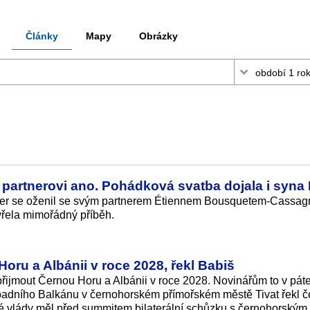
Články
Mapy
Obrázky
partnerovi ano. Pohádková svatba dojala i syna
cher se oženil se svým partnerem Étiennem Bousquetem-Cassa
řela mimořádný příběh.
oru a Albánii v roce 2028, řekl Babiš
řijmout Černou Horu a Albánii v roce 2028. Novinářům to v pát
padního Balkánu v černohorském přímořském městě Tivat řekl č
é vlády měl před summitem bilaterální schůzku s černohorským