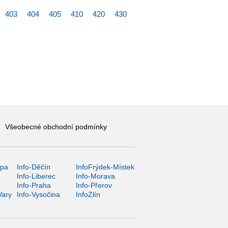
403
404
405
410
420
430
Všeobecné obchodní podmínky
ípa
Info-Děčín
InfoFrýdek-Místek
Info-Liberec
Info-Morava
Info-Praha
Info-Přerov
Vary
Info-Vysočina
InfoZlín