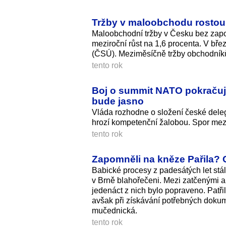
Tržby v maloobchodu rostou
Maloobchodní tržby v Česku bez započ
meziroční růst na 1,6 procenta. V břez
(ČSÚ). Meziměsíčně tržby obchodníků 
tento rok
Boj o summit NATO pokračuje,
bude jasno
Vláda rozhodne o složení české deleg
hrozí kompetenční žalobou. Spor mez
tento rok
Zapomněli na kněze Pařila? O
Babické procesy z padesátých let stály
v Brně blahořečeni. Mezi zatčenými a
jedenáct z nich bylo popraveno. Patřil
avšak při získávání potřebných dokum
mučednická.
tento rok