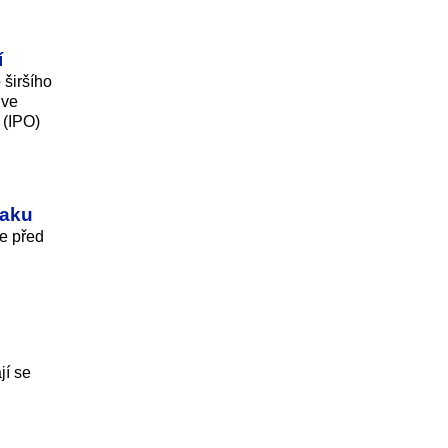
í
širšího
 ve
 (IPO)
raku
le před
jí se