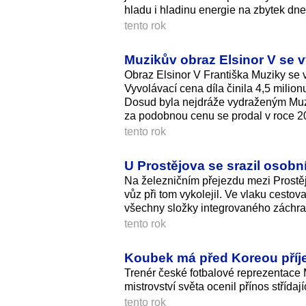
hladu i hladinu energie na zbytek dne
tento rok
Muzikův obraz Elsinor V se v
Obraz Elsinor V Františka Muziky se 
Vyvolávací cena díla činila 4,5 milio
Dosud byla nejdráže vydraženým Muzi
za podobnou cenu se prodal v roce 202
tento rok
U Prostějova se srazil osobn
Na železničním přejezdu mezi Prostě
vůz při tom vykolejil. Ve vlaku cestova
všechny složky integrovaného záchr
tento rok
Koubek má před Koreou příje
Trenér české fotbalové reprezentace 
mistrovství světa ocenil přínos střída
tento rok