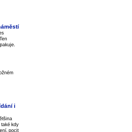
náměstí
es
 Ten
opakuje.
 možném
dání i
ětšina
e také kdy
ní, pocit