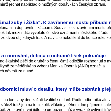
nímž jednal například o možných dodávkách českých zbraní.
ámal zuby i Žižka“. K zavřenému mostu přibude 
olonami a dopravními zácpami. Souvisí to s uzavřením mostu př
ok tak mezi řidiči vyvolalo čerstvé oznámení městského úřadu.
 ze dvou objízdných tras. A navíc to několikrát do konce roku z
zu norování, debata o ochraně lišek pokračuje
inolékařské péči do druhého čtení, čímž odložila rozhodnutí o
edkyně zemědělského výboru Monika Oborná (ANO) označila
ch návrhů za nutné.
dborníci mluví o detailu, který může zabránit přejí
žet na tom, aby den začali kvalitní snídaní. Podle odborníků ale v
 Nezáleží totiž jen na tom, kolik vlákniny během dne přijmeme, al
í, že právě první jídlo po probuzení může výrazně ovlivnit tráve