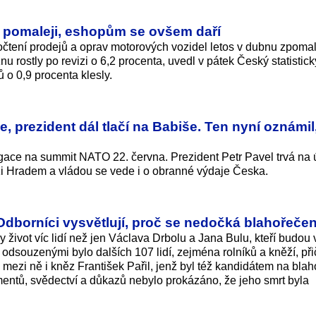
 pomaleji, eshopům se ovšem daří
tení prodejů a oprav motorových vozidel letos v dubnu zpomal
nu rostly po revizi o 6,2 procenta, uvedl v pátek Český statistic
o 0,9 procenta klesly.
 prezident dál tlačí na Babiše. Ten nyní oznámil
ace na summit NATO 22. června. Prezident Petr Pavel trvá na ú
i Hradem a vládou se vede i o obranné výdaje Česka.
dborníci vysvětlují, proč se nedočká blahořečen
 život víc lidí než jen Václava Drbolu a Jana Bulu, kteří budou 
 odsouzenými bylo dalších 107 lidí, zejména rolníků a kněží, př
 mezi ně i kněz František Pařil, jenž byl též kandidátem na blah
entů, svědectví a důkazů nebylo prokázáno, že jeho smrt byla