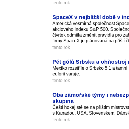
tento rok
SpaceX v nejbližší době v in
Americká vesmírná společnost SpaceX
akciového indexu S&P 500. Společnos
čtvrtek odmítla změnit pravidla pro za
firmy SpaceX je plánovaná na příští čt
tento rok
Pět gólů Srbsku a ohňostroj 
Mexiko rozstřílelo Srbsko 5:1 a tamní 
euforií varuje.
tento rok
Oba zámořské týmy i nebezpe
skupina
Čeští hokejisté se na příštím mistrov
s Kanadou, USA, Slovenskem, Dáns
tento rok