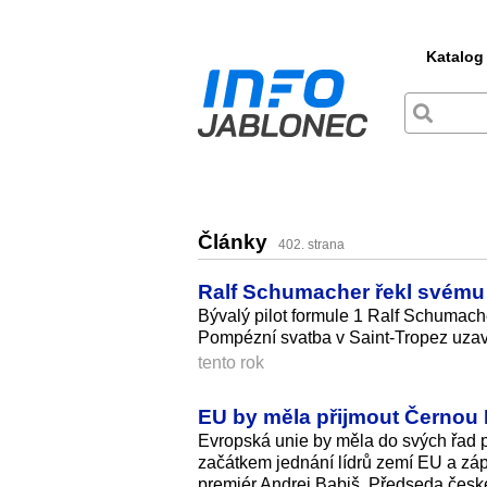
Katalog
Články
402. strana
Ralf Schumacher řekl svému 
Bývalý pilot formule 1 Ralf Schuma
Pompézní svatba v Saint-Tropez uzav
tento rok
EU by měla přijmout Černou H
Evropská unie by měla do svých řad p
začátkem jednání lídrů zemí EU a zá
premiér Andrej Babiš. Předseda česk