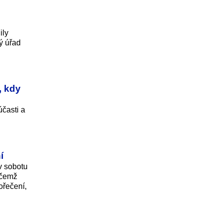
ily
ký úřad
, kdy
časti a
í
v sobotu
ičemž
ořečení,