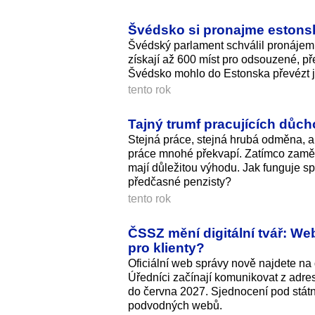
Švédsko si pronajme estonsko
Švédský parlament schválil pronájem 
získají až 600 míst pro odsouzené, př
Švédsko mohlo do Estonska převézt ji
tento rok
Tajný trumf pracujících důc
Stejná práce, stejná hrubá odměna, a
práce mnohé překvapí. Zatímco zaměstn
mají důležitou výhodu. Jak funguje spe
předčasné penzisty?
tento rok
ČSSZ mění digitální tvář: W
pro klienty?
Oficiální web správy nově najdete n
Úředníci začínají komunikovat z adre
do června 2027. Sjednocení pod státn
podvodných webů.