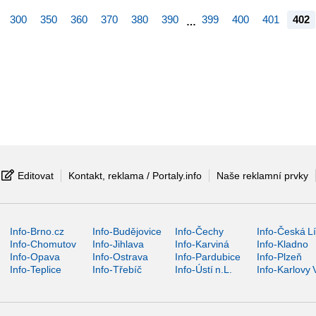
300
350
360
370
380
390
399
400
401
402
…
Editovat
Kontakt, reklama / Portaly.info
Naše reklamní prvky
Info-Brno.cz
Info-Budějovice
Info-Čechy
Info-Česká L
Info-Chomutov
Info-Jihlava
Info-Karviná
Info-Kladno
Info-Opava
Info-Ostrava
Info-Pardubice
Info-Plzeň
Info-Teplice
Info-Třebíč
Info-Ústí n.L.
Info-Karlovy 