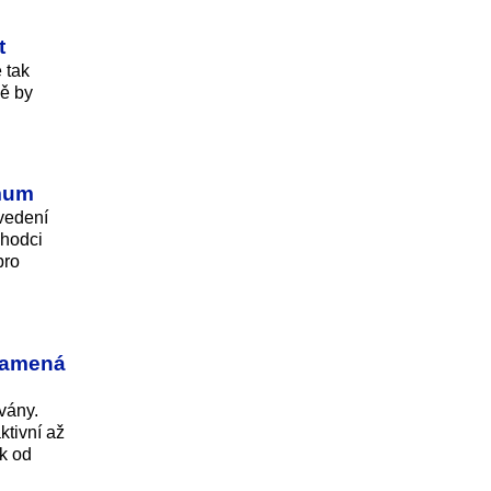
t
 tak
ně by
imum
ovedení
chodci
pro
znamená
vány.
ktivní až
k od