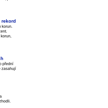
ý rekord
 korun.
cent.
 korun,
ch
o přední
ě zasahují
a
zhodli.