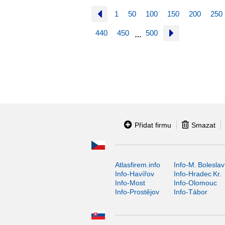
1
50
100
150
200
250
440
450
500
…
Přidat firmu
Smazat
Atlasfirem.info
Info-M. Boleslav
Info-Havířov
Info-Hradec Kr.
Info-Most
Info-Olomouc
Info-Prostějov
Info-Tábor