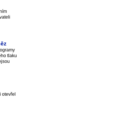
dním
vateli
něz
Programy
ého tlaku
ejsou
 otevřel