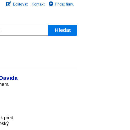
Editovat
Kontakt
Přidat firmu
Hledat
 Davida
gnem.
ek před
eský