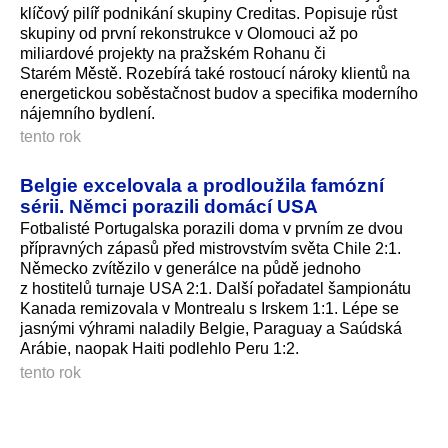
klíčový pilíř podnikání skupiny Creditas. Popisuje růst
skupiny od první rekonstrukce v Olomouci až po
miliardové projekty na pražském Rohanu či
Starém Městě. Rozebírá také rostoucí nároky klientů na
energetickou soběstačnost budov a specifika moderního
nájemního bydlení.
tento rok
Belgie excelovala a prodloužila famózní
sérii. Němci porazili domácí USA
Fotbalisté Portugalska porazili doma v prvním ze dvou
přípravných zápasů před mistrovstvím světa Chile 2:1.
Německo zvítězilo v generálce na půdě jednoho
z hostitelů turnaje USA 2:1. Další pořadatel šampionátu
Kanada remizovala v Montrealu s Irskem 1:1. Lépe se
jasnými výhrami naladily Belgie, Paraguay a Saúdská
Arábie, naopak Haiti podlehlo Peru 1:2.
tento rok