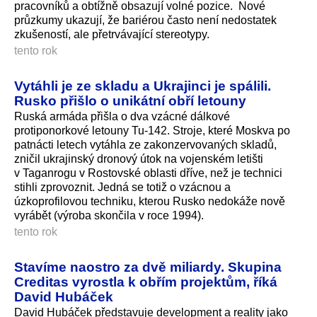
pracovníků a obtížně obsazují volné pozice. Nové
průzkumy ukazují, že bariérou často není nedostatek
zkušeností, ale přetrvávající stereotypy.
tento rok
Vytáhli je ze skladu a Ukrajinci je spálili.
Rusko přišlo o unikátní obří letouny
Ruská armáda přišla o dva vzácné dálkové
protiponorkové letouny Tu-142. Stroje, které Moskva po
patnácti letech vytáhla ze zakonzervovaných skladů,
zničil ukrajinský dronový útok na vojenském letišti
v Taganrogu v Rostovské oblasti dříve, než je technici
stihli zprovoznit. Jedná se totiž o vzácnou a
úzkoprofilovou techniku, kterou Rusko nedokáže nově
vyrábět (výroba skončila v roce 1994).
tento rok
Stavíme naostro za dvě miliardy. Skupina
Creditas vyrostla k obřím projektům, říká
David Hubáček
David Hubáček představuje development a reality jako