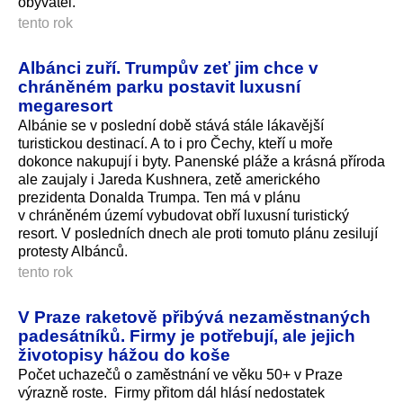
obyvatel.
tento rok
Albánci zuří. Trumpův zeť jim chce v
chráněném parku postavit luxusní
megaresort
Albánie se v poslední době stává stále lákavější
turistickou destinací. A to i pro Čechy, kteří u moře
dokonce nakupují i byty. Panenské pláže a krásná příroda
ale zaujaly i Jareda Kushnera, zetě amerického
prezidenta Donalda Trumpa. Ten má v plánu
v chráněném území vybudovat obří luxusní turistický
resort. V posledních dnech ale proti tomuto plánu zesilují
protesty Albánců.
tento rok
V Praze raketově přibývá nezaměstnaných
padesátníků. Firmy je potřebují, ale jejich
životopisy hážou do koše
Počet uchazečů o zaměstnání ve věku 50+ v Praze
výrazně roste. Firmy přitom dál hlásí nedostatek