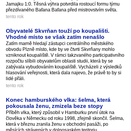
Jamajku 1:0. Těsná výhra potvrdila rostoucí formu týmu
přezdívaného Bafana Bafana před mistrovstvím světa.
tento rok
Obyvatelé Skvrňan touží po koupališti.
Vhodné místo se však zatím nenašlo
Zatím marně hledají zástupci centrálního městského
obvodu Plzně místo, kde by ve čtvrti Skvrňany mohlo
vzniknout koupaliště. V rámci takzvaného participativního
rozpočtu slíbili obyvatelům oblasti studii, která by se
zabývala vybudováním koupaliště. Vycházeli z výsledků
hlasování veřejnosti, která dala najevo, že právě to by si
lidé přáli.
tento rok
Konec hamburského vlka: šelma, která
pokousala ženu, zmizela beze stopy
Příběh vlka, který způsobil v Hamburku první útok na
člověka v Německu od roku 1998, zřejmě skončil. Šelma,
která v březnu zranila ženu v obchodní pasáži, po
měsících strávených v dolnosaském teritoriu