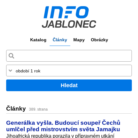
Katalog
Články
Mapy
Obrázky
Hledat
Články
389. strana
Generálka vyšla. Budoucí soupeř Čechů
umlčel před mistrovstvím světa Jamajku
Jihoafrická republika porazila v přípravném utkání