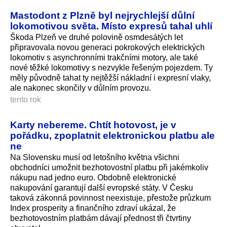
Mastodont z Plzně byl nejrychlejší důlní
lokomotivou světa. Místo expresů tahal uhlí
Škoda Plzeň ve druhé polovině osmdesátých let
připravovala novou generaci pokrokových elektrických
lokomotiv s asynchronními trakčními motory, ale také
nové těžké lokomotivy s nezvykle řešeným pojezdem. Ty
měly původně tahat ty nejtěžší nákladní i expresní vlaky,
ale nakonec skončily v důlním provozu.
tento rok
Karty nebereme. Chtít hotovost, je v
pořádku, zpoplatnit elektronickou platbu ale
ne
Na Slovensku musí od letošního května všichni
obchodníci umožnit bezhotovostní platbu při jakémkoliv
nákupu nad jedno euro. Obdobně elektronické
nakupování garantují další evropské státy. V Česku
taková zákonná povinnost neexistuje, přestože průzkum
Index prosperity a finančního zdraví ukázal, že
bezhotovostním platbám dávají přednost tři čtvrtiny