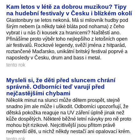
Kam letos v létě za dobrou muzikou? Tipy
na hudební festivaly v Česku i blízkém okolí
Glastonbury se letos nekoná. Má si milovník hudby pod
širým nebem (a někdy také bláta pod nohama) z čeho
vybrat i u nás či kousek za hranicemi? Naštěstí ano.
Přinášíme proto výběr toho nejlepšího z letošních open
air festivalů. Rockové legendy, svěží jména z hitparád,
roztančené Maďarsko, unikátní britský festival poprvé a
naposledy v Česku, drum and bass i metal.
tento rok
Mysleli si, že děti před sluncem chrání
správně. Odborníci teď varují před
nejčastějšími chybami
Několik minut na slunci může dětem prospět, stejně
snadno jim ale může i uškodit. Odborníci upozorňují, že
dětská pokožka reaguje na UV záření úplně jinak než
kůže dospělých. Některé běžné letní návyky pro ně proto
mohou být rizikové. Nejcitlivější jsou přitom právě
nejmenší děti, u nichž někdy nestačí ani opalovací krém.
tento rok