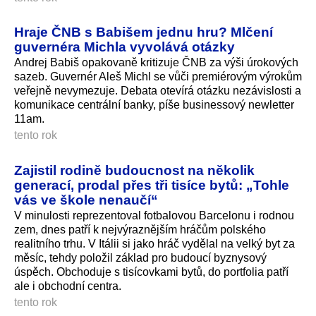
Hraje ČNB s Babišem jednu hru? Mlčení
guvernéra Michla vyvolává otázky
Andrej Babiš opakovaně kritizuje ČNB za výši úrokových
sazeb. Guvernér Aleš Michl se vůči premiérovým výrokům
veřejně nevymezuje. Debata otevírá otázku nezávislosti a
komunikace centrální banky, píše businessový newletter
11am.
tento rok
Zajistil rodině budoucnost na několik
generací, prodal přes tři tisíce bytů: „Tohle
vás ve škole nenaučí“
V minulosti reprezentoval fotbalovou Barcelonu i rodnou
zem, dnes patří k nejvýraznějším hráčům polského
realitního trhu. V Itálii si jako hráč vydělal na velký byt za
měsíc, tehdy položil základ pro budoucí byznysový
úspěch. Obchoduje s tisícovkami bytů, do portfolia patří
ale i obchodní centra.
tento rok