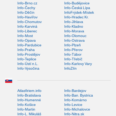
Info-Brno.cz
Info-Budějovice
Info-Čechy
Info-Česká Lípa
Info-Děčín
InfoFrýdek-Místek
Info-Havířov
Info-Hradec Kr.
Info-Chomutov
Info-Jihlava
Info-Karviná
Info-Kladno
Info-Liberec
Info-Morava
Info-Most
Info-Olomouc
Info-Opava
Info-Ostrava
Info-Pardubice
Info-Plzeň
Info-Praha
Info-Přerov
Info-Prostějov
Info-Tábor
Info-Teplice
Info-Třebíč
Info-Ústí n.L.
Info-Karlovy Vary
Info-Vysočina
InfoZlín
Atlasfiriem.info
Info-Bardejov
Info-Bratislava
Info-Ban. Bystrica
Info-Humenné
Info-Komárno
Info-Košice
Info-Levice
Info-Martin
Info-Michalovce
Info-L. Mikuláš
Info-Nitra.sk