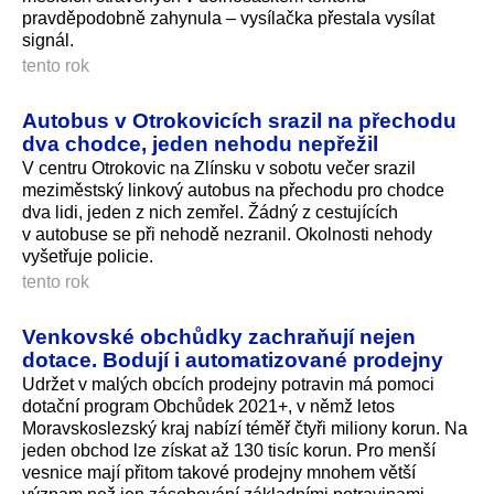
pravděpodobně zahynula – vysílačka přestala vysílat
signál.
tento rok
Autobus v Otrokovicích srazil na přechodu
dva chodce, jeden nehodu nepřežil
V centru Otrokovic na Zlínsku v sobotu večer srazil
meziměstský linkový autobus na přechodu pro chodce
dva lidi, jeden z nich zemřel. Žádný z cestujících
v autobuse se při nehodě nezranil. Okolnosti nehody
vyšetřuje policie.
tento rok
Venkovské obchůdky zachraňují nejen
dotace. Bodují i automatizované prodejny
Udržet v malých obcích prodejny potravin má pomoci
dotační program Obchůdek 2021+, v němž letos
Moravskoslezský kraj nabízí téměř čtyři miliony korun. Na
jeden obchod lze získat až 130 tisíc korun. Pro menší
vesnice mají přitom takové prodejny mnohem větší