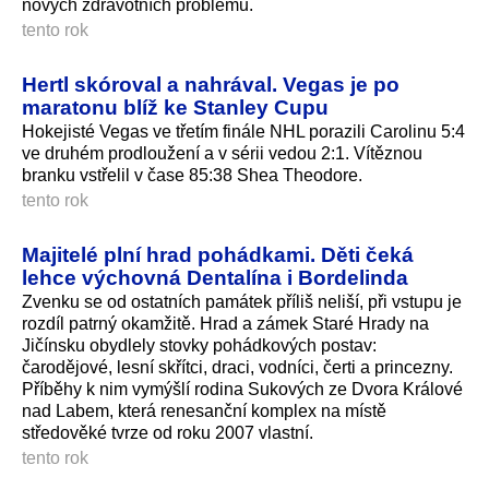
nových zdravotních problémů.
tento rok
Hertl skóroval a nahrával. Vegas je po
maratonu blíž ke Stanley Cupu
Hokejisté Vegas ve třetím finále NHL porazili Carolinu 5:4
ve druhém prodloužení a v sérii vedou 2:1. Vítěznou
branku vstřelil v čase 85:38 Shea Theodore.
tento rok
Majitelé plní hrad pohádkami. Děti čeká
lehce výchovná Dentalína i Bordelinda
Zvenku se od ostatních památek příliš neliší, při vstupu je
rozdíl patrný okamžitě. Hrad a zámek Staré Hrady na
Jičínsku obydlely stovky pohádkových postav:
čarodějové, lesní skřítci, draci, vodníci, čerti a princezny.
Příběhy k nim vymýšlí rodina Sukových ze Dvora Králové
nad Labem, která renesanční komplex na místě
středověké tvrze od roku 2007 vlastní.
tento rok