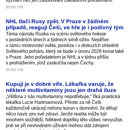
význam než jen zásobování základními potravinami.
tento rok
NHL tlačí Rusy zpět. V Praze v žádném
případě, reagují Češi, ve hře je i podivný tým
Téma návratu Ruska na scénu světového hokeje
v posledních dnech a týdnech silně ožilo. Nejdříve
v rámci mistrovství světa, posléze i v diskuzích ohledně
Světového poháru, který se bude v únoru 2028 konat také
v Praze. Jeho pořadatelem je NHL a v týdnu přišla
s prohlášením, jímž zaskočila nejen Čechy.
tento rok
Kupují je v dobré víře. Lékařka varuje, že
některé multivitaminy jsou jen drahá iluze
„Většina z nás multivitaminy nepotřebuje,“ říká praktická
lékařka Lucie Hartmannová. Přesto za ně Češi
každoročně utrácejí miliony korun v domnění, že dělají
něco navíc pro své zdraví. Jenže realita může být
mnohem složitější. Některé doplňky tělo vůbec nevyužije,
jiné se při nevhodném užívání mohou stát zdrojem