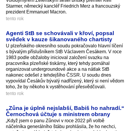
Volodymyrem Zelenským sešel britský premiér Keir
Starmer, německý kancléř Friedrich Merz a francouzský
prezident Emmanuel Macron.
tento rok
Agenti StB se schovávali v křoví, popsal
svědek v kauze šikanovaného chartisty
U plzeňského okresního soudu pokračovalo hlavní líčení
s bývalým příslušníkem StB Václavem Česákem. V roce
1983 podle obžaloby inicioval založení svazku na
pracovníka plzeňské tiskárny, který tehdy pomáhal
organizovat undergroundové akce a na nátlak StB
nakonec odešel z tehdejšího ČSSR. U soudu dnes
vypovídal Česákův bývalý nadřízený, který si není vědom
toho, že by někoho k vystěhování přesvědčovali.
tento rok
„Zůna je úplně nejslabší, Babiš ho nahradí.“
Černochová účtuje s ministrem obrany
„Když jsem o panu Zůnovi v roce 2022 při volbě
náčelníka generálního štábu prohlásila, že ho nechci,