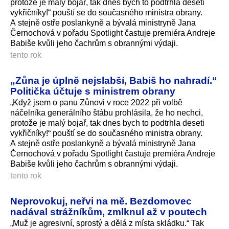
protože je malý bojař, tak dnes bych to podtrhla deseti
vykřičníky!“ pouští se do současného ministra obrany.
A stejně ostře poslankyně a bývalá ministryně Jana
Černochová v pořadu Spotlight častuje premiéra Andreje
Babiše kvůli jeho čachrům s obrannými výdaji.
tento rok
„Zůna je úplně nejslabší, Babiš ho nahradí.“
Politička účtuje s ministrem obrany
„Když jsem o panu Zůnovi v roce 2022 při volbě
náčelníka generálního štábu prohlásila, že ho nechci,
protože je malý bojař, tak dnes bych to podtrhla deseti
vykřičníky!“ pouští se do současného ministra obrany.
A stejně ostře poslankyně a bývalá ministryně Jana
Černochová v pořadu Spotlight častuje premiéra Andreje
Babiše kvůli jeho čachrům s obrannými výdaji.
tento rok
Neprovokuj, neřvi na mě. Bezdomovec
nadával strážníkům, zmlknul až v poutech
„Muž je agresivní, sprostý a dělá z místa skládku.“ Tak