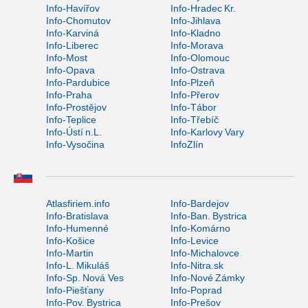
Info-Havířov
Info-Hradec Kr.
Info-Chomutov
Info-Jihlava
Info-Karviná
Info-Kladno
Info-Liberec
Info-Morava
Info-Most
Info-Olomouc
Info-Opava
Info-Ostrava
Info-Pardubice
Info-Plzeň
Info-Praha
Info-Přerov
Info-Prostějov
Info-Tábor
Info-Teplice
Info-Třebíč
Info-Ústí n.L.
Info-Karlovy Vary
Info-Vysočina
InfoZlín
Atlasfiriem.info
Info-Bardejov
Info-Bratislava
Info-Ban. Bystrica
Info-Humenné
Info-Komárno
Info-Košice
Info-Levice
Info-Martin
Info-Michalovce
Info-L. Mikuláš
Info-Nitra.sk
Info-Sp. Nová Ves
Info-Nové Zámky
Info-Piešťany
Info-Poprad
Info-Pov. Bystrica
Info-Prešov