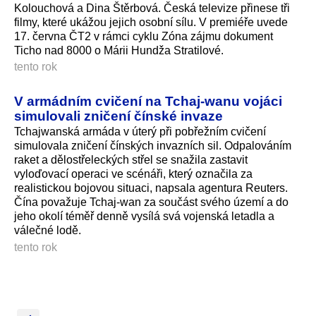
Kolouchová a Dina Štěrbová. Česká televize přinese tři
filmy, které ukážou jejich osobní sílu. V premiéře uvede
17. června ČT2 v rámci cyklu Zóna zájmu dokument
Ticho nad 8000 o Márii Hundža Stratilové.
tento rok
V armádním cvičení na Tchaj-wanu vojáci
simulovali zničení čínské invaze
Tchajwanská armáda v úterý při pobřežním cvičení
simulovala zničení čínských invazních sil. Odpalováním
raket a dělostřeleckých střel se snažila zastavit
vyloďovací operaci ve scénáři, který označila za
realistickou bojovou situaci, napsala agentura Reuters.
Čína považuje Tchaj-wan za součást svého území a do
jeho okolí téměř denně vysílá svá vojenská letadla a
válečné lodě.
tento rok