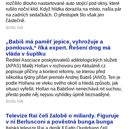
rozčílilo dlouho nastartované auto stojící pod okny, které
rušilo noční klid. Když hlídka dorazila na místo, našla pár
na zadních sedačkách. O přestupek šlo však jen
částečně.
tento rok
„Babiš má paměť jepice, vyhrožuje a
pomlouvá,“ říká expert. Řešení drog má
vláda v šuplíku
Ředitel Asociace poskytovatelů adiktologických služeb
(APAS) Matěj Hollan v rozhovoru pro Aktuálně.cz
popisuje příčiny a kontext reformy, se kterou před
několika týdny přišel premiér Andrej Babiš (ANO). Ten je
podle Hollana ve vleku svého okolí a hledá způsob, jak
situaci vyřešit. Hollan na Babišovi nenechává nit suchou,
přesto podle něj nejsou vyhlídky úplně beznadějné.
tento rok
Televize Rai čelí žalobě o miliardy. Figuruje
v ní Berlusconi a pověstná bunga bunga
Italská televize Rai a deník Il Fatto Quotidiano čelí