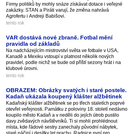
Firmy politiků by mohly snáze získávat dotace i veřejné
zakázky. STAN a Piráti varují, že změna nahrává
Agrofertu i Andreji Babišovi.
tento rok
VAR dostává nové zbraně. Fotbal mění
pravidla od základů
Na nadcházejícím mistrovství světa ve fotbale v USA,
Kanadě a Mexiku vstoupí v platnost několik nových
pravidel, podle nichž se bude od příští sezony hrát i na
klubové úrovni.
tento rok
OBRAZEM: Obrázky svatých i staré postele.
Kadaň ukázala koupený klášter alžbětinek
Kadaňský klášter alžbětinek se po třech staletích poprvé
otevřel veřejnosti. Památku z poloviny 18. století nedávno
koupilo město Kadaň a v neděli do jejích útrob pustilo
davy zvědavých návštěvníků. Ti si mohli prohlédnout
místa, kde řádové sestry zanechaly původní nábytek,
staré náčiní i desítky let prachu. Radnice nyní pro