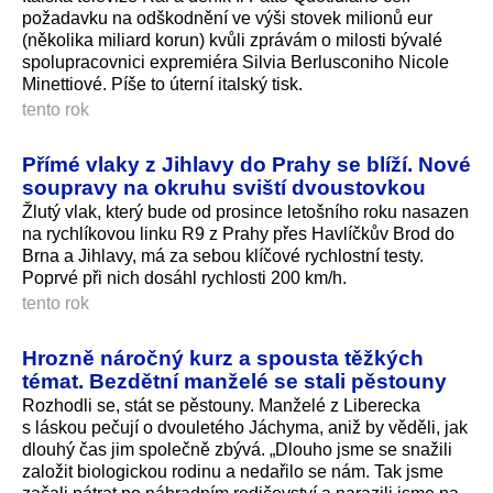
požadavku na odškodnění ve výši stovek milionů eur
(několika miliard korun) kvůli zprávám o milosti bývalé
spolupracovnici expremiéra Silvia Berlusconiho Nicole
Minettiové. Píše to úterní italský tisk.
tento rok
Přímé vlaky z Jihlavy do Prahy se blíží. Nové
soupravy na okruhu sviští dvoustovkou
Žlutý vlak, který bude od prosince letošního roku nasazen
na rychlíkovou linku R9 z Prahy přes Havlíčkův Brod do
Brna a Jihlavy, má za sebou klíčové rychlostní testy.
Poprvé při nich dosáhl rychlosti 200 km/h.
tento rok
Hrozně náročný kurz a spousta těžkých
témat. Bezdětní manželé se stali pěstouny
Rozhodli se, stát se pěstouny. Manželé z Liberecka
s láskou pečují o dvouletého Jáchyma, aniž by věděli, jak
dlouhý čas jim společně zbývá. „Dlouho jsme se snažili
založit biologickou rodinu a nedařilo se nám. Tak jsme