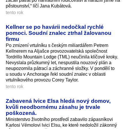
začali pátrat po náhradním rodičovství a narazili jsme na
pěstounství,“ líčí Jana Kubátová.
tento rok
Kellner se po havárii nedočkal rychlé
pomoci. Soudní znalec ztrhal žalovanou
firmu
Po zmizení vrtulníku s českým miliardářem Petrem
Kellnerem na Aljašce provozovatelská společnost
Tordrillo Mountain Lodge (TML) neučinila klíčové kroky.
Nevyslala průzkumný let, nespustila nouzový plán a
neupozornila pátrací a záchranné složky. V pondělí to
u soudu v Anchorage řekl soudní znalec v oblasti
vrtulníkového provozu Corey Taylor.
tento rok
Zabavená lvice Elsa hledá nový domov,
kvůli neodbornému zásahu je trvale
poškozená.
Ministerstvo životního prostředí zabavilo zápasníkovi
Karlosi Vémolovi lvici Elsu, ke které nedoložil zákonný