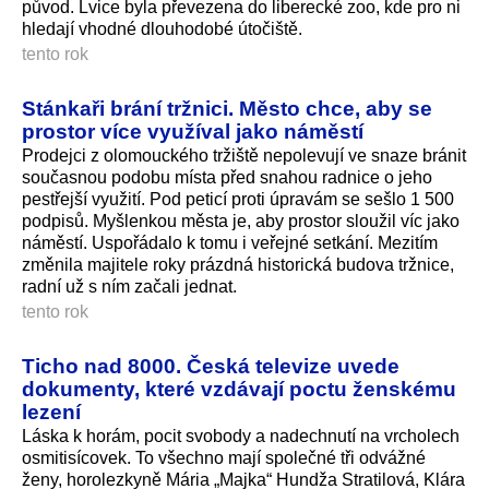
původ. Lvice byla převezena do liberecké zoo, kde pro ni
hledají vhodné dlouhodobé útočiště.
tento rok
Stánkaři brání tržnici. Město chce, aby se
prostor více využíval jako náměstí
Prodejci z olomouckého tržiště nepolevují ve snaze bránit
současnou podobu místa před snahou radnice o jeho
pestřejší využití. Pod peticí proti úpravám se sešlo 1 500
podpisů. Myšlenkou města je, aby prostor sloužil víc jako
náměstí. Uspořádalo k tomu i veřejné setkání. Mezitím
změnila majitele roky prázdná historická budova tržnice,
radní už s ním začali jednat.
tento rok
Ticho nad 8000. Česká televize uvede
dokumenty, které vzdávají poctu ženskému
lezení
Láska k horám, pocit svobody a nadechnutí na vrcholech
osmitisícovek. To všechno mají společné tři odvážné
ženy, horolezkyně Mária „Majka“ Hundža Stratilová, Klára