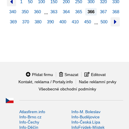
1
50
100
150
200
250
300
320
330
340
350
360
363
364
365
366
367
368
…
369
370
380
390
400
410
450
500
…
Přidat firmu
Smazat
Editovat
Kontakt, reklama / Portaly.info
Naše reklamní prvky
Všeobecné obchodní podmínky
Atlasfirem.info
Info-M. Boleslav
Info-Brno.cz
Info-Budějovice
Info-Čechy
Info-Česká Lípa
Info-Děčín
InfoFrýdek-Místek