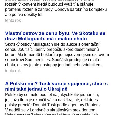
rozsáhlý konvent hledá budoucí využití a plánuje
proměnu rozlehlé zahrady. Obnova barokního komplexu
ale potrvá desítky let.
tento rok
Vlastní ostrov za cenu bytu. Ve Skotsku se
draží Mullagrach, má i malou chatu
Skotský ostrov Mullagrach jde do aukce s orientační
cenou 350 tisíc liber, v přepočtu skoro deset milionů
korun. Má téměř 36 hektarů a je nejsevernějším ostrovem
souostroví Summer Isles. Součástí prodeje je i malá
chata, ostrov je ale dostupný jen lodí nebo vrtulníkem.
tento rok
A Polsko nic? Tusk varuje spojence, chce s
nimi také jednat o Ukrajině
Polsko by se mělo podílet na jakýchkoliv jednáních,
jejichž cílem je ukončit válku na Ukrajině, řekl dnes
polský premiér Donald Tusk podle agentury Reuters.
V neděli se v Londýně s ukrajinským prezidentem