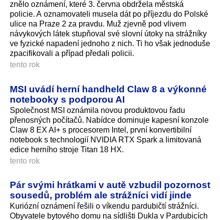
znělo oznámení, které 3. června obdržela městská
policie. A oznamovateli musela dát po příjezdu do Polské
ulice na Praze 2 za pravdu. Muž zjevně pod vlivem
návykových látek stupňoval své slovní útoky na strážníky
ve fyzické napadení jednoho z nich. Ti ho však jednoduše
zpacifikovali a případ předali policii.
tento rok
MSI uvádí herní handheld Claw 8 a výkonné
notebooky s podporou AI
Společnost MSI oznámila novou produktovou řadu
přenosných počítačů. Nabídce dominuje kapesní konzole
Claw 8 EX AI+ s procesorem Intel, první konvertibilní
notebook s technologií NVIDIA RTX Spark a limitovaná
edice herního stroje Titan 18 HX.
tento rok
Pár svými hrátkami v autě vzbudil pozornost
sousedů, problém ale strážníci vidí jinde
Kuriózní oznámení řešili o víkendu pardubičtí strážníci.
Obyvatele bytového domu na sídlišti Dukla v Pardubicích